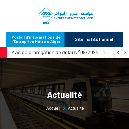
Portail d'informations de
Site institutionnel
l'Entreprise Métro d'Alger
Avis de prorogation de délai N°09/2024
07/10/2024
إعلان عن تمديد الآجال رقم 2024/08
07/10/2024
Actualité
Accueil
Actualité