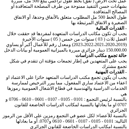
عمل تحت الارض ( نفق) بخط طول تراكمي يبلغ 500 مل، مبررة
بشهادات حسن التنفيذ ممنوحة من طرف المصلحة المتعاقدة او
المصالح المتعاقدة
طول الخط 500 مل المطلوب متعلق بالأنفاق وحدها، أو الانفاق
الصغيرة و الانفاق المرتبطة بها
القدرات المالية -
يجب أن تكون مكاتب الدراسات المتعهدة لمفردها قد حققت خلال
افضل ثلاث ( 03 ) سنوات من خمس ( 05 ) سنوات الأخيرة
(2023،2022،2021،2020،2019) ومعدل رقم للأعمال أكبر أو يساوي
150.000.00 دينار جزائري مبررة بالميزانية العمومية أو بيانات الدخل
حالة تجمع مكاتب الدراسات
يجب على المتعهدين في إطار تجمعات مؤقتة ان تتقدم في شكل
تجمع مشترك
القدرات المهنية -
يجب أن يكون تجمع مكتب الدراسات المتعهد حائزا على الاعتماد او
اعفاء من الاعتماد ساري المفعول، مما يبرر الترخيص لممارسة
الخدمات الدراسية والهندسية في قطاع الاشغال العمومية رموزها
هي
بالنسبة لرئيس التجمع : 0101 - 0105 - 0107 - 0601 - 0610 - 0706 و
0707 او ما يعادلها بالنسبة لمكاتب الدراسات الخاضعة للقانون
الجزائري
بالنسبة للأعضاء: لكل عضو في التجمع رمزين على الأقل من الرموز
التالية: 0101 - 0105 - 0107 - 0601 - 0610 و0707. أو ما بعادلها
بالنسبة امكاتب الدراسات الخاضعة للقانون الجزائري