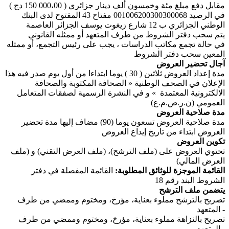
مقابل دفع مبلغ مئة وخمسون ألف دينار جزائري ( 000،00 150 دج )
في الرصيد 001006200300300068 مفتاح 43 المفتوح لدى البنك
الوطني الجزائري ب 12 شارع زيغوت يوسف الجزائر العاصمة
يتم سحب دفتر الشروط من طرف المتعهد أو ممثله القانوني
في حالة تجمع مكاتب الدراسات ، يجب على رئيس التجمع، أو ممثله
المعين سحب دفتر الشروط
آجال تحضير العروض
مدة إعداد العروض ثلاثين ( 30 ) يوما ابتداءا من أول يوم صدر فيه هذا
الإعلان في الصحف الوطنية « الصحافة المكتوبة والصحافة
الالكترونية المعتمدة » و في النشرة الرسمية لصفقات المتعامل
العمومي (ن.ر.ص.م.ع)
مدة صلاحية العروض
مدة صلاحية العروض تسعون يوما (90) مضاف إليها مدة تحضير
العروض ابتداء من تاريخ إيداع العروض
تكوين العروض
تحتوي العروض على (ملف الترشح)، (ملف العرض التقني) و (ملف
العرض المالي)
القائمة الموجزة للوثائق المطلوبة:
القائمة المفصلة في دفتر
الشروط البند رقم 18
يتضمن ملف الترشح
تصريح بالترشح مملوء بعناية، مؤرخ، ومختوم وممضي من طرف
المتعهد -
تصريح بالنزاهة مملوء بعناية، مؤرخ، ومختوم وممضي من طرف
المتعهد -