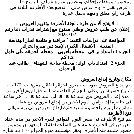
ومختومة ومقفلة بإحكام، وتتضمن عبارة « ملف الترشح » أو
« عرض تقني » أو « عرض مالي ». توضع هذه الأظرفة الثلاثة في
ظرف رابع مغلق ومبهم يحمل عبارة
« لا يفتح اّلا من طرف لجنة الأظرفة وتقييم العروض »
إعلان عن طلب عروض وطني مفتوح مع إشتراط قدرات دنيا رقم
02 / 2025
الموافقة على دراسات التنفيذ ٬ مراقبة و متابعة انجاز الهندسة
المدنية _ الاشغال الكبرى لإمتدادين مترو الجزائر
الجزء 1 : امتداد براقي : محطة بلعربي _ محطة الحديقة على طول
1.2 كم
الجزء 2 : امتداد باب الواد : محطة ساحة الشهداء _ طالب عبد
الرحمان
مكان وتاريخ إيداع العروض
يتم إيداع العروض بمؤسسة مترو الجزائر الكائن مقرها ب: 170 ب،
شارع حسيبة بن بوعلي، الجزائر العاصمة، الموافق لليوم الأخير من
مدة إعداد العروض من الساعة 08:30 إلى الساعة 13:30 آخر ساعة -
في حالة ما إذا تزامن اليوم الأخير من إيداع العروض مع عطلة
قانونية أو يوم راحة، يتم تمديد فترة إيداع العروض إلى يوم موالي -
فتح الأظرفة
يتم فتح الأظرف في نفس اليوم الموافق لليوم الأخير من مدة إعداد
العروض في الجلسة عامة على الساعة 14:00، المتعهدون مدعون
حضور جلسة فتح الأظرف بمقر مؤسسة مترو الجزائر 170 ب، شارع