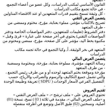
القانون الأساسي لمكتب الدراسات، وكل عضو من أعضاء التجمع،
في حالة تجمع مكاتب الدراسات -
كل وثيقة تسمح بتقييم قدرات المتعهدين او عند الاقتضاء المناولين -
يتضمن العرض التقني
تصريح بالاكتتاب مؤشر، مملوء بعناية، مؤرخ، مختوم وممضي من
طرف المتعهد -
دفتر الشروط (تعليمات للمتعهدين، دفتر المواصفات الخاصة ودفتر
المواصفات التقني) يحتوي في آخر صفحة على عبارة « قرئ وقبل »
مكتبوة بخط اليد، مؤشر على كل صفحة، مؤرخ، ممضي ومختوم من
-
المتعهد في ىخر الوثيقة، أ, وكيا التجمع في حالة تجمه مكاتب
الدراسات
يتضمن العرض المالي
رسالة التعهد، مؤشرة، مملوءة بعناية، مؤرخة، ومختومة وممضية
من طرف المتعهد -
مؤرخة وموقعة بختم المتعهد لوحده أو و من طرف رئيس التجمع ،
والتي تشمل جميع التكاليف والرسوم والضرائب والأرباح، حسب
تعريفة وطبيعة الوحدة ( SDPU ) التفصيل الفرعي لأسعار الوحدات
-
تقديم العروض
تحتوي العروض على « ملف ترشح »، « ملف العرض التقني »
و »ملف العرض المالي »، مقدمة في ثلاثة ( 03 ) نسخ، نسخة (01)
أصلية، ونسختين (02) طبق الأصل وتوضع في أظرفة منفصلة