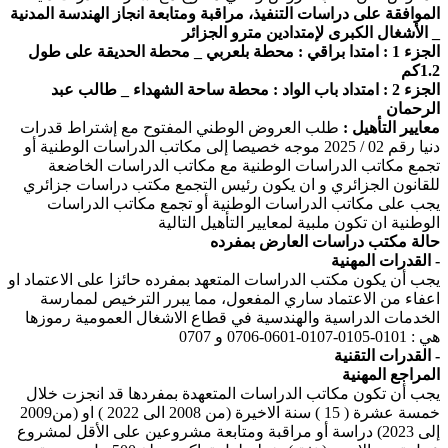
الموافقة على دراسات التنفيذ، مراقبة ومتابعة انجاز الهندسة المدنية
_ الأشغال الكبرى لإمتدادين مترو الجزائر
الجزء 1 : امتدا براقي : محطة بلعربي _ محطة الحديقة على طول
1.2كم
الجزء 2 : امتداد باب الواد : محطة ساحة الشهداء _ طالب عبد
الرحمان
معايير التأهيل :
طلب العروض الوطني المفتوح مع إشتراط قدرات
دنيا رقم 02 / 2025 موجه خصيصا إلى مكاتب الدراسات الوطنية أو
تجمع مكاتب الدراسات الوطنية مع مكاتب الدراسات الخاضعة
للقانون الجزائري و ان يكون رئيس التجمع مكتب دراسات جزائري
يجب على مكاتب الدراسات الوطنية أو تجمع مكاتب الدراسات
الوطنية ان تكون ملبية لمعايير التأهيل التالية
حالة مكتب دراسات العارض بمفرده
القدرات المهنية -
يجب أن يكون مكتب الدراسات المتعهد بمفرده حائزا على الاعتماد او
اعفاء من الاعتماد ساري المفعول، مما يبرر الترخيص لممارسة
الخدمات الدراسية والهندسية في قطاع الاشغال العمومية رموزها
هي : 0101-0105-0107-0601-0706 و 0707
القدرات التقنية -
المراجع المهنية
يجب أن تكون مكاتب الدراسات المتعهدة بمفردها قد انجزت خلال
خمسة عشرة ( 15 ) سنة الاخيرة (من 2008 الى 2022 ) او (من2009
إلى 2023) دراسة أو مراقبة ومتابعة مشروعين على الأقل لمشروع