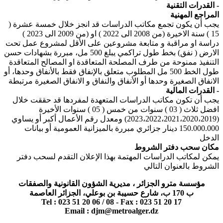
القدرات التقنية -
المراجع المهنية
يجب أن يكون تجمع مكاتب الدراسات قد انجز خلال خمسة عشرة (
15 ) سنة الاخيرة (من 2008 الى 2022 ) او (من 2009 الى 2023 )
دراسة او مراقبة و متابعة مشروعين على الأقل لمشروع عمل تحت
الارض ( نفق) بخط طول تراكمي يبلغ 500 مل، مبررة بشهادات حسن
التنفيذ ممنوحة من طرف المصلحة المتعاقدة او المصالح المتعاقدة
طول الخط 500 مل المطلوب متعلق بالإنفاق فقط بالأنفاق وحدها، أو
الانفاق الصغيرة وحدها أو الأنفاق والنفاق و الانفاق الصغيرة مرتبطة
القدرات المالية -
يجب أن تكون مكاتب الدراسات المتعهدة لمفردها قد حققت خلال
افضل ثلاث ( 03 ) سنوات من خمس ( 05 ) سنوات الأخيرة
(2023،2022،2021،2020،2019) ومعدل رقم الأعمال أكبر أو يساوي
150.000.000 دينار جزائري مبررة بالميزانية العمومية أو بيانات
الدخل
مكان سحب دفتر الشروط
يمكن لمكاتب الدراسات المهتمة بهذا الإعلان التقدم لسحب دفتر
الشروط بالعنوان التالي
مؤسسة مترو الجزائر ، مديرية الشؤون القانونية والصفقات
ب 170 ب، شارع حسيبة بن بوعلي، الجزائر العاصمة
Tel : 023 51 20 06 / 08 - Fax : 023 51 20 17
Email :
djm@metroalger.dz