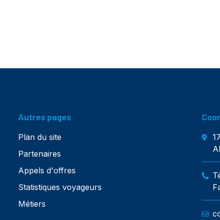
Autres pages
Coo
Plan du site
1
A
Partenaires
Appels d'offres
T
Statistiques voyageurs
F
Métiers
c