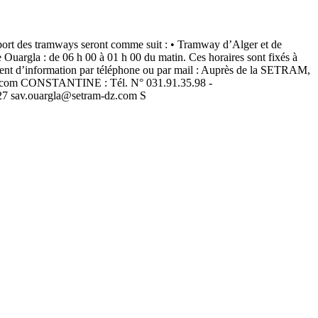
sport des tramways seront comme suit : • Tramway d’Alger et de
Ouargla : de 06 h 00 à 01 h 00 du matin. Ces horaires sont fixés à
ément d’information par téléphone ou par mail : Auprès de la SETRAM,
.com
CONSTANTINE : Tél. N° 031.91.35.98 -
27
sav.ouargla@setram-dz.com
S