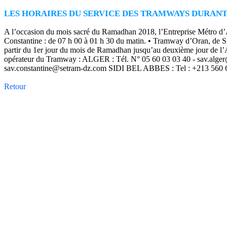
LES HORAIRES DU SERVICE DES TRAMWAYS DURANT
A l’occasion du mois sacré du Ramadhan 2018, l’Entreprise Métro d’Al
Constantine : de 07 h 00 à 01 h 30 du matin. • Tramway d’Oran, de Sid
partir du 1er jour du mois de Ramadhan jusqu’au deuxième jour de l’A
opérateur du Tramway : ALGER : Tél. N° 05 60 03 03 40 -
sav.alge
sav.constantine@setram-dz.com
SIDI BEL ABBES : Tel : +213 560 
Retour