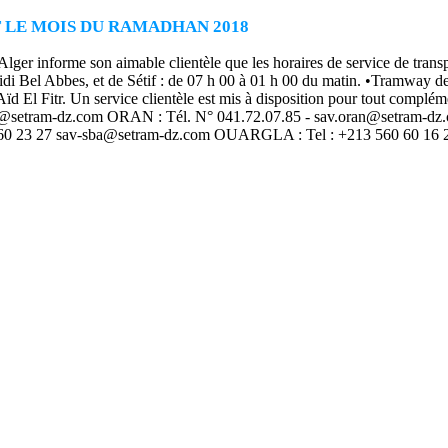
 LE MOIS DU RAMADHAN 2018
ger informe son aimable clientèle que les horaires de service de tran
i Bel Abbes, et de Sétif : de 07 h 00 à 01 h 00 du matin. •Tramway de 
ïd El Fitr. Un service clientèle est mis à disposition pour tout compl
r@setram-dz.com
ORAN : Tél. N° 041.72.07.85 -
sav.oran@setram-dz
60 23 27
sav-sba@setram-dz.com
OUARGLA : Tel : +213 560 60 16 