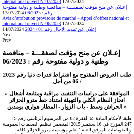
international ouvert N°07/2023
17/07/2024
إعـلان عن منح مؤقت لصفقـــة – مناقصة وطنية و دولية مفتوحة
رقم : 06/2023
17/07/2024
Avis d’attribution provisoire de marché – Appel d’offres national et
international ouvert N°06/2023
17/07/2024
إعلان عن تمديد الآجال رقم 01 / 2024
14/07/2024
Next
Prev
إعـلان عن منح مؤقت لصفقـــة – مناقصة
وطنية و دولية مفتوحة رقم : 06/2023
طلب العروض المفتوح مع اشتراط قدرات دنيا رقم 2023
/ 06 من أجل
« الموافقة على دراسات التنفيذ، مراقبة ومتابعة أشغال
انجاز النظام الكلي والتهيئة امتداد خط مترو الجزائر
الحراش وسط - باب الزوار - المطار هواري بومدين »
طبقا لأحكام المادة 65 الفقرة 02 من المرسوم الرئاسي رقم 15 -
247 المؤرخ في 16 سبتمبر 2015 المتضمن تنظيم الصفقات العمومية
و التفويضات المرفق العام ٬ تعلم مؤسسة مترو الجزائر كافة