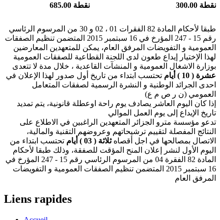
300.00 نقطة
685.00 نقطة
طبقا لأحكام المادة 82 الفقرات 01 ، 02 و 30 من المرسوم الرئاسي
رقم 15 - 247 المؤرخ في 16 سبتمبر 2015 المتضمن تنظيم الصفقات
العمومية و التفويضات المرفق العام، يمكن للمتعهدين المعارضين
لهذا الإختيار إيداع طعون لدى اللجنة القطاعية للصفقات العمومية
بوزارة الاشغال العمومية و المنشآت القاعدية ، خلال مدة لا تتعدى
عشرة ( 10 ) أيام
تحتسب ابتداء من تاريخ أول صدور لهذا الإعلان في
احدى الجرائد الوطنية و النشرة الرسمية لصفقات المتعامل
العمومي (ن ر ص م ع)
إذا كان اليوم العاشر يصادف يوم راحة اوعطلة قانونية، يتم تمديد
تاريخ الإيداع إلى يوم العمل الموالي
تدعو مؤسسة مترو الجزائر المتعهدين الراغبين في الاطلاع على
النتائج المفصلة لتقييم ترشيحاتهم وعروضهم التقنية والمالية،
الاتصال بمصالحها في اجل أقصاه
ثلاثة ( 03 ) أيام
تحتسب ابتداء من
اليوم الأول لنشر إعلان المنح المؤقت للصفقة، وذلك طبقا لأحكام
المادة 82 الفقرة 04 من المرسوم الرئاسي رقم 15 - 247 المؤرخ في
16 سبتمبر 2015 المتضمن تنظيم الصفقات العمومية و التفويضات
المرفق العام
Liens rapides
Accueil