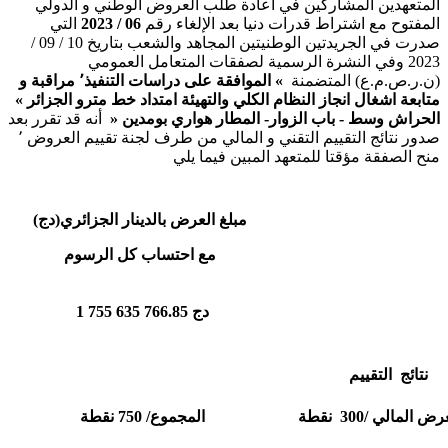
المتعهدين المشاركين في اعادة طلب العروض الوطني و الدولي
المفتوح مع اشتراط قدرات دنيا بعد الإلغاء رقم
06 /
2023
التي
صدرت في الجريدتين الوطنيتين المجاهد والشعب بتاريخ 10 / 09 /
2023 وفي النشرة الرسمية لصفقات المتعامل العمومي
(ن.ر.ص.م.ع) المتضمنة
» الموافقة على دراسات التنفيذ٬ مراقبة و
متابعة اشغال انجاز النظام الكلي والتهيئة امتداد خط مترو الجزائر »
الحراش وسط - باب الزوار- المطار هواري بومدين «
أنه قد تقرر بعد
صدور نتائج التقييم التقني و المالي من طرف لجنة تقييم العروض ٬
منح الصفقة مؤقتا للمتعهد المبين فيما يلي
مبلغ العرض بالدينار الجزائري(دج)
مع احتساب كل الرسوم
1 755 635 766.85 دج
نتائج التقييم
المالي /300 نقطة
المجموع/ 750 نقطة