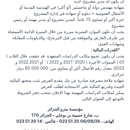
أن يكون له مدير مشروع، لديه
ﺷﮭﺎدة ﻣﮭﻨﺪس دوﻟﺔ أو ﻣﺎﺟﺴﺘﯿﺮ (أو أﻛﺜﺮ) ﻓﻲ اﻟﮭﻨﺪﺳﺔ اﻟﻤﺪﻧﯿﺔ أو
اﻷﺷﻐﺎل اﻟﻌﻤﻮﻣﯿﺔ + دﺑﻠﻮم أو ﺷﮭﺎدة ﻓﻲ إدارة اﻟﻤﺸﺮوع
ﺧﺒﺮة أﻛﺒﺮ أو ﺗﺴﺎوي 15 ﻋﺎﻣﺎً، ﻛﻤﺪﯾﺮ ﻣﺸﺮوع أو ﻣﺪﯾﺮ ﻣﮭﻤﺔ أو رﺋﯿﺲ
ﻣﺸﺮوع
ﯾﺠﺐ أن ﺗﻜﻮن اﻟﻤﻮارد اﻟﺒﺸﺮﯾﺔ ﻣﺒﺮرة ﻣﻦ ﺧﻼل اﻟﺴﯿﺮة اﻟﺬاﺗﯿﺔ (اﻟﻤﻤﻀﺎة
ﻣﻦ طﺮف اﻟﻌﺎرض واﻟﻤﻮﻗﻌﺔ ﻣﻦ ﻗﺒﻞ اﻟﻤﺮﺷح)، والدبلومات المقابلة
وشهادات العمل
: القدرات المالية*
يجب أن يكون تجمع مكاتب الدراسات المتعهدة قد حققت خلال الثلاث (
03 ) السنوات الأخيرة ( 2020 2021٬ و 2022 ) ٬ أو 2022،2021 و
2023) معدل رقم للأعمال أكبر أو يساوي من: 000 000 60 دينار
جزائري
ﺷﮭﺎدة ﻣﻼءة ﻣﺼﺮﻓﯿﺔ ﺻﺎدرة ﻋﻦ ﺑﻨﻚ ﻣﻘﺪم اﻟﻌﺮض ﺗﺜﺒﺖ ﺻﺤﺘﮫ اﻟﻤﺎﻟﯿﺔ
اﻟﺠﯿﺪة وﻗﺪرﺗﮫ اﻟﻤﺎﻟﯿﺔ ﻋﻠﻰ اﻻﺳﺘﺠﺎﺑﺔ ﻟﻄﻠﺐ العرض
ﯾﻤﻜﻦ ﻟﻤﻜﺎﺗﺐ اﻟﺪراﺳﺎت اﻟﻤﮭﺘﻤﺔ ﺑﮭﺬا اﻹﻋﻼن ﺳﺤﺐ دﻓﺘﺮ اﻟﺸﺮوط
ﺑﺎﻟﺘﻮﺟﮫ إﻟﻰ اﻟﻌﻨﻮان اﻟﺘﺎﻟﻲ
مؤسسة مترو الجزائر
170 ب، شارع حسيبة بن بوعلي – الجزائر
الهاتف ، 06/08/36 20 51 023 - فاكس : 14 20 51 023