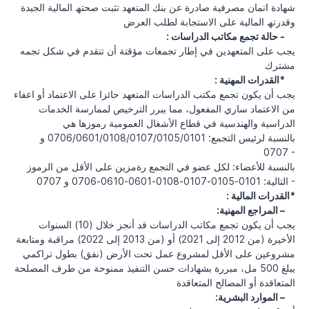
شهادة اﺗﻤﺎن ﻣﺼﺮﻓﯿﺔ ﺻﺎدرة ﻋﻦ ﺑﻨﻚ اﻟﻤﺘﻌﮭﺪ ﺗﺜﺒﺖ ﺻﺤﺘﮫ اﻟﻤﺎﻟﯿﺔ اﻟﺠﯿﺪة
وﻗﺪرﺗﮫ اﻟﻤﺎﻟﯿﺔ ﻋﻠﻰ اﻻﺳﺘﺠﺎﺑﺔ ﻟﻄﻠﺐ اﻟﻌﺮض
: حالة تجمع مكاتب الدراسات -
يجب على المتعهدين في إطار تجمعات مؤقتة أن تتقدم في شكل تجمه
مشترك
: القدرات المهنية*
يجب أن يكون تجمع مكتب الدراسات المتعهد حائزا على الاعتماد أو اعفاء
من الاعتماد ساري المفعول، مما يبرر الترخيص لممارسة الخدمات
الدراسية والهندسية في قطاع الأشغال العمومية رموزها هي
بالنسبة لرئيس التجمع: 0706/0601/0108/0107/0105/0101 و
0707 -
بالنسبة للأعضاء: لكل عضو في التجمع رةمزين على الأقل من الرموز
التالية: 0101-0105-0107-0108-0601-0610-0706 و 0707 -
: القدرات المالية*
:المراجع المهنية –
يجب أن يكون تجمع مكاتب الدراسات قد أنجز خلال (10) السنوات
الأخيرة (من 2012 إلى 2021) أو (من 2013 إلى 2022) مراقبة ومتابعة
مشروعين على الأقل لمشروع عمل تحت الأرض (نفق) بطول تراكمي
يبلغ 500 مل، مبررة بشهادات حسن التنفيذ ممنوحة من طرف المصلحة
المتعاقدة أو المصالح المتعاقدة
:الموارد البشرية –