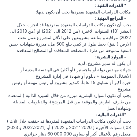
: القدرات التقنية *
:مكاتب الدراسات المتعهدة بمفردها يجب أن يكون لديها
: المراجع المهنية -
ﯾﺠﺐ أن ﺗﻜﻮن ﻣﻜﺎﺗﺐ اﻟﺪراﺳﺎت اﻟﻤﺘﻌﮭﺪة ﺑﻤﻔﺮدھﺎ ﻗﺪ اﻧﺠﺰت ﺧﻼل
اﻟﻌﺸﺮ (10) اﻟﺴﻨﻮات اﻻﺧﯿﺮة (ﻣﻦ 2012 اﻟﻰ 2021) او (ﻣﻦ 2013 اﻟﻰ
2022) ﻣﺮاﻗﺒﺔ و ﻣﺘﺎﺑﻌﺔ ﻣﺸﺮوﻋﯿﻦ ﻋﻠﻰ اﻷﻗﻞ ﻟﻤﺸﺮوع ﻋﻤﻞ ﺗﺤﺖ
اﻻرض ( ﻧﻔﻖ) ﺑﺨﻂ طﻮل ﺗﺮاﻛمي يبلغ 500 مل، مبررة بشهادات حسن
التنفيذ ممنوحة من طرف المصلحة المتعاقدة أو المصالح المتعاقدة
: الموارد البشرية -
أن يكون له مدير مشروع، لديه
ﺷﮭﺎدة ﻣﮭﻨﺪس دوﻟﺔ أو ﻣﺎﺟﺴﺘﯿﺮ (أو أﻛﺜﺮ) ﻓﻲ اﻟﮭﻨﺪﺳﺔ اﻟﻤﺪﻧﯿﺔ أو
اﻷﺷﻐﺎل اﻟﻌﻤﻮﻣﯿﺔ + دﺑﻠﻮم أو ﺷﮭﺎدة ﻓﻲ إدارة اﻟﻤﺸﺮوع
ﺧﺒﺮة أﻛﺒﺮ أو ﺗﺴﺎوي 15 ﻋﺎﻣﺎً، ﻛﻤﺪﯾﺮ ﻣﺸﺮوع أو رﺋﯿﺲ ﻣﮭﻤﺔ أو رﺋﯿﺲ
ﻣﺸﺮوع
ﯾﺠﺐ أن ﺗﻜﻮن اﻟﻤﻮارد اﻟﺒﺸﺮﯾﺔ ﻣﺒﺮرة ﻣﻦ ﺧﻼل اﻟﺴﯿﺮة اﻟﺬاﺗﯿﺔ (اﻟﻤﻤﻀﺎة
ﻣﻦ طﺮف اﻟﻌﺎرض واﻟﻤﻮﻗﻌﺔ ﻣﻦ ﻗﺒﻞ اﻟﻤﺮﺷﺢ)، والدبلومات المقابلة
وشهادة العمل
: القدرات المالية*
يجب أن تكون مكاتب الدراسات المتعهدة لمفردها قد حققت خلال ثلاث (
03 ) سنوات الأخيرة ( 2020 2021٬ و 2022 ) أو (2022،2021 و 2023)
معدل رقم للأعمال أكبر أو يساوي 000 000 60 دينار جزائري