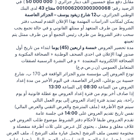
مقابل دفع مبلغ خمسيين ألف دينار جزائري (
000 000 50
) في
الرصيد رقم:
001006200300300068 مفتاح 43
لدى البنك
الوطني الجزائري،
ب12 شارع زيغود يوسف – الجزائر العاصمة
ﯾﻤﻜﻦ ﻟﻤﻜﺎﺗﺐ اﻟﺪراﺳﺎت اﻟﻤﮭﺘﻤﺔ ﺑﮭﺬا اﻹﻋﻼن اﻟﺘﻘﺪم ﻟﺴﺤﺐ دﻓﺘﺮ
اﻟﺸﺮوط ﻣﻦ طﺮف اﻟﻤﺘﻌﮭﺪ أو ﻣﻤﺜﻠﮫ اﻟﻘﺎﻧﻮﻧﻲ و ﻓﻲ ﺣﺎﻟة ﺗﺠﻤﻊ ﯾﺠﺐ
ﺳﺤﺐ دﻓﺘﺮ اﻟﺸﺮوط ﻣﻦ طﺮف رﺋﯿﺲ اﻟﺘﺠﻤﻊ أو ﻣﻦ طﺮف ﻣﻤﺜﻞ ﯾﺘﻢ
ﺗﻌﯿﯿﻨﮫ
ﻣﺪة ﺗﺤﻀﯿﺮ اﻟﻌﺮوض
ﺧﻤﺴﺔ و ارﺑﻌﯿﻦ (45) ﯾﻮﻣﺎ
اﺑﺘﺪاء ﻣﻦ ﺗﺎرﯾﺦ أول
ﺻﺪور ﻟﮭﺪا اﻹﻋﻼن ﻓﻲ اﺣﺪى اﻟﺼﺤﻒ اﻟﻮطﻨية « اﻟﺼﺤﺎﻓﺔ اﻟﻤﻜﺘﻮﺑﺔ و
اﻟﺼﺤﺎﻓﺔ اﻻﻟﻜﺘﺮوﻧﯿﺔ اﻟﻤﻌﺘﻤﺪة » و ﻓﻲ اﻟﻨﺸﺮة اﻟﺮﺳﻤﯿﺔ ﻟﺼﻔﻘﺎت
اﻟﻤﺘﻌﺎﻣﻞ اﻟﻌﻤﻮﻣﻲ (ن.ر.ص.م.ع)
ﺗﻮدع اﻟﻌﺮوض إﻟﻰ ﻣﺆﺳﺴﺔ ﻣﺘﺮو اﻟﺠﺰاﺋﺮ اﻟﻮاﻗﻌﺔ ﻓﻲ 170 ب، ﺷﺎرع
ﺣﺴﯿﺒﺔ ﺑﻦ ﺑﻮﻋﻠﻲ، اﻟﺠﺰاﺋﺮ اﻟﻌﺎﺻﻤﺔ، ﻓﻲ اﻟﯿﻮم اﻷﺧﯿﺮ ﻣﻦ ﻣﺪة إﻋﺪاد
اﻟﻌﺮوض ﻣﻦ اﻟﺴﺎﻋﺔ
08:30
إﻟﻰ اﻟﺴﺎﻋﺔ
13:30
إذا ﺻﺎدف أﺧﺮ ﯾﻮم ﻣﻦ ﻓﺘﺮة إﻋﺪاد اﻟﻌﺮوض ﻣﻊ ﻋﻄﻠﺔ ﻗﺎﻧﻮﻧﯿﺔ أو ﯾﻮم
راﺣﺔ، ﯾﺘﻢ ﺗﻤﺪﯾﺪ ﻓﺘﺮة إﻋﺪاد اﻟﻌﺮوض إﻟﻰ ﯾﻮم اﻟﻌﻤل اﻟﺘﺎﻟﻲ
ﺳﯿﺘﻢ ﻓﺘﺢ اﻷظﺮﻓﺔ (ﻣﻠﻒ اﻟﻤﺘﺮﺷﺢ واﻟﻌﺮض اﻟﺘﻘﻨﻲ واﻟﻌﺮض اﻟﻤﺎﻟﻲ)
ﻧﻔﺲ ﺗﺎرﯾﺦ ﺗﻘﺪﯾﻢ اﻟﻌﺮوض ﻋﻠﻰ
14:00
ﻓﻲ ﺟﻠﺴﺔ ﻋﺎﻣﺔ
ﺗﻘـﺪم اﻟﻌـﺮوض طﺒﻘﺎ ﻷﺣﻜﺎم دﻓﺘﺮ اﻟﺸﺮوط ﻣﻮﺿﻮع طﻠﺐ اﻟﻌﺮوض ﻓﻲ
ﻏﻼف ﻣﻐﻠﻖ و ﻣﻐﻔﻞ ، ﯾﺤﺘﻮي ﻛﻞ ﻋـﺮض ﻋﻠﻰ ﺛﻼث أظﺮﻓﺔ ﻣﻨﻔﺼﻠﺔ و
ﻣﺨﺘﻮﻣﺔ ﺗﺘﻀﻤﻦ ﻣﻠﻒ اﻟﺘﺮﺷﺢ (ﯾﺤﻤﻞ ﻋﺒﺎرة ﻣﻠﻒ اﻟﺘﺮﺷﺢ )، ﻣﻠﻒ اﻟﻌﺮض
اﻟﺘﻘﻨﻲ (ﯾﺤﻤﻞ ﻋﺒﺎرة اﻟﻌﺮض اﻟﺘﻘﻨﻲ) وﻣﻠﻒ اﻟﻌﺮض اﻟﻤﺎﻟﻲ (ﯾﺤﻤﻞ ﻋﺒﺎرة