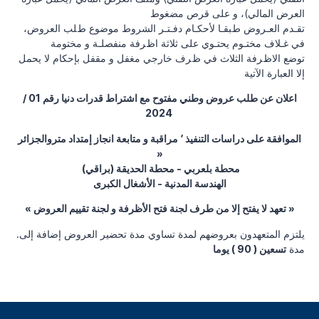
اﻟﻌﺮض اﻟﻤﺎﻟﻲ)، و ﻋﻠﻰ ﻗﺮص ﻣﻀﻐﻮط
ﺗﻘـﺪم اﻟﻌـﺮوض طﺒﻘـﺎ ﻷﺣﻜـﺎم دﻓـﺘـﺮ اﻟﺸﺮوط ﻣﻮﺿﻮع طﻠﺐ اﻟﻌﺮوض،
ﻓﻲ ﻏـﻼف ﻣﺨﺘـﻮم ﯾﺤﺘـﻮي ﻋﻠﻰ ﺛﻼﺛﺔ اظﺮﻓﺔ ﻣﻨﻔﺼﻠـﺔ و ﻣﺨﺘﻮﻣﺔ
ﺗﻮﺿﻊ اﻻظﺮﻓﺔ اﻟﺜﻼث ﻓﻲ ظﺮف ﺧﺎرﺟﻲ ﻣﻐﻔﻞ و ﻣﻘﻔﻞ ﺑﺈﺣﻜﺎم ﻻ ﯾﺤﻤﻞ
إﻻ اﻟﻌﺒﺎرة اﻵﺗﯿﺔ
اعلان عن طلب عروض وطني مفتوح مع اشتراط قدرات دنيا رقم 01 /
2024
الموافقة على دراسات التنفيذ ٬ مراقبة و متابعة انجاز إمتداد متروالجزائر
»
محطة بلعربي - محطة الحديقة (براقي)
الهندسة المدنية - الأشغال الكبرى
« تعهد لا يفتح إلا من طرف لجنة فتح الأظرفة و لجنة تقييم العروض »
.يلتزم المتعهدون بعروضهم لمدة تساوي مدة تحضير العروض إضافة إلى
مدة
تسعين ( 90 ) يوما