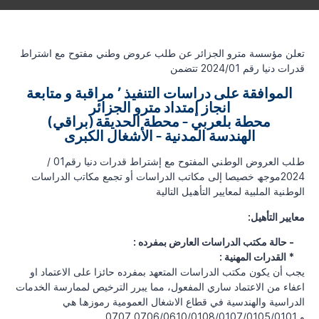
تعلن مؤسسة مترو الجزائر عن طلب عروض وطني مفتوح مع اشتراط
قدرات دنيا رقم 2024/01 تتضمن
الموافقة على دراسات التنفيذ ٬ مراقبة و متابعة
انجاز إمتداد مترو الجزائر
محطة بلعربي - محطة الحديقة (براقي)
الهندسة المدنية - الأشغال الكبرى
طﻠﺐ اﻟﻌﺮوض اﻟﻮطﻨﻲ اﻟﻤﻔﺘﻮح ﻣﻊ إﺷﺘﺮاط ﻗﺪرات دﻧﯿﺎ رﻗﻢ01 /
2024ﻣﻮﺟﮫ ﺧﺼﯿﺼﺎ إﻟﻰ ﻣﻜﺎﺗﺐ اﻟﺪراﺳﺎت أو ﺗﺠﻤﻊ ﻣﻜﺎﺗب اﻟﺪراﺳﺎت
اﻟﻮطﻨﯿﺔ اﻟﻤﻠﺒﯿﺔ ﻟﻤﻌﺎﯾﯿﺮ اﻟﺘﺄھﯿﻞ اﻟﺘﺎﻟﯿﺔ
:معايير التأهيل
: حالة مكتب الدراسات العارض بمفرده -
: القدرات المهنية *
ﯾﺠﺐ أن ﯾﻜﻮن ﻣﻜﺘﺐ اﻟﺪراﺳﺎت اﻟﻤﺘﻌﮭﺪ ﺑﻤﻔﺮده ﺣﺎﺋﺰا ﻋﻠﻰ اﻻﻋﺘﻤﺎد او
اﻋﻔﺎء ﻣﻦ اﻻﻋﺘﻤﺎد ﺳﺎري اﻟﻤﻔﻌﻮل، ﻣﻤﺎ ﯾﺒﺮر اﻟﺘﺮﺧﯿﺺ ﻟﻤﻤﺎرﺳﺔ اﻟﺨﺪﻣﺎت
اﻟﺪراﺳﯿﺔ واﻟﮭﻨﺪﺳﯿﺔ ﻓﻲ ﻗﻄﺎع اﻻﺷﻐﺎل اﻟﻌﻤﻮﻣﯿﺔ رﻣﻮزھﺎ ھي
0707 و 0706/0610/0108/0107/0105/0101