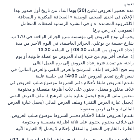
ﺗﻌﯿﯿﻨﮫ
ﻣﺪة ﺗﺤﻀﯿﺮ اﻟﻌﺮوض ثلاثين
(30) ﯾﻮﻣﺎ
اﺑﺘﺪاء ﻣﻦ ﺗﺎرﯾﺦ أول ﺻﺪور ﻟﮭﺪا
اﻹﻋﻼن ﻓﻲ اﺣﺪى اﻟﺼﺤﻒ اﻟﻮطﻨية « اﻟﺼﺤﺎﻓﺔ اﻟﻤﻜﺘﻮﺑﺔ و اﻟﺼﺤﺎﻓﺔ
اﻻﻟﻜﺘﺮوﻧﯿﺔ اﻟﻤﻌﺘﻤﺪة » و ﻓﻲ اﻟﻨﺸﺮة اﻟﺮﺳﻤﯿﺔ ﻟﺼﻔﻘﺎت اﻟﻤﺘﻌﺎﻣﻞ
اﻟﻌﻤﻮﻣﻲ (ن.ر.ص.م.ع)
يجب أن تودع اﻟﻌﺮوض إﻟﻰ ﻣﺆﺳﺴﺔ ﻣﺘﺮو اﻟﺠﺰاﺋﺮ اﻟﻮاﻗﻌﺔ ﻓﻲ 170 ب،
ﺷﺎرع ﺣﺴﯿﺒﺔ ﺑﻦ ﺑﻮﻋﻠﻲ، اﻟﺠﺰاﺋﺮ اﻟﻌﺎﺻﻤﺔ، ﻓﻲ اﻟﯿﻮم اﻷﺧﯿﺮ ﻣﻦ ﻣﺪة
إﻋﺪاد اﻟﻌﺮوض ﻣﻦ اﻟﺴﺎﻋﺔ
08:30
إﻟﻰ اﻟﺴﺎﻋﺔ
13:30
إذا ﺻﺎدف أﺧﺮ ﯾﻮم ﻣﻦ ﻓﺘﺮة إﻋﺪاد اﻟﻌﺮوض ﻣﻊ ﻋﻄﻠﺔ ﻗﺎﻧﻮﻧﯿﺔ أو ﯾﻮم
راﺣﺔ، ﯾﺘﻢ ﺗﻤﺪﯾﺪ ﻓﺘﺮة إﻋﺪاد اﻟﻌﺮوض إﻟﻰ ﯾﻮم اﻟﻌﻤل اﻟﺘﺎﻟﻲ
ﯿﺘﻢ ﻓﺘﺢ اﻷظﺮﻓﺔ (ﻣﻠﻒ اﻟﻤﺘﺮﺷﺢ واﻟﻌﺮض اﻟﺘﻘﻨﻲ واﻟﻌﺮض اﻟﻤﺎﻟﻲ) في
نفس ﺗﺎرﯾﺦ ﺗﻘﺪﯾﻢ اﻟﻌﺮوض ﻋﻠﻰ
14:00
ﻓﻲ ﺟﻠﺴﺔ ﻋلنية
ﺗﻘـﺪم اﻟﻌـﺮوض طﺒﻘﺎ ﻷﺣﻜﺎم دﻓﺘﺮ اﻟﺸﺮوط ﻣﻮﺿﻮع طﻠﺐ اﻟﻌﺮوض ﻓﻲ
ﻏﻼف ﻣﻐﻠﻖ و ﻣﻐﻔﻞ ، ﯾﺤﺘﻮي ﻋﻠﻰ ﺛﻼث أظﺮﻓﺔ ﻣﻨﻔﺼﻠﺔ و ﻣﺨﺘﻮﻣﺔ
ﺗﺘﻀﻤﻦ ﻣﻠﻒ اﻟﺘﺮﺷﺢ (ﯾﺤﻤﻞ ﻋﺒﺎرة ﻣﻠﻒ اﻟﺘﺮﺷﺢ )، ﻣﻠﻒ اﻟﻌﺮض اﻟﺘﻘﻨﻲ
(ﯾﺤﻤﻞ ﻋﺒﺎرة اﻟﻌﺮض اﻟﺘﻘﻨﻲ) وﻣﻠﻒ اﻟﻌﺮض اﻟﻤﺎﻟﻲ (ﯾﺤﻤﻞ ﻋﺒﺎرة اﻟﻌﺮض
اﻟﻤﺎﻟﻲ)، و ﻋﻠﻰ ﻗﺮص ﻣﻀﻐﻮط
ﺗﻘـﺪم اﻟﻌـﺮوض طﺒﻘـﺎ ﻷﺣﻜـﺎم دﻓـﺘـﺮ اﻟﺸﺮوط ﻣﻮﺿﻮع طﻠﺐ اﻟﻌﺮوض،
ﻓﻲ ﻏـﻼف ﻣﺨﺘـﻮم ﯾﺤﺘـﻮي ﻋﻠﻰ ﺛﻼﺛﺔ اظﺮﻓﺔ ﻣﻨﻔﺼﻠـﺔ و ﻣﺨﺘﻮﻣﺔ
الظﺮف الخارﺟﻲ المغفل و المقفل ﺑﺈﺣﻜﺎم ﻻ ﯾﺤﻤﻞ إﻻ اﻟﻌﺒﺎرة اﻵﺗﯿﺔ
اعلان عن طلب عروض وطني مفتوح مع اشتراط قدرات دنيا رقم 02 /