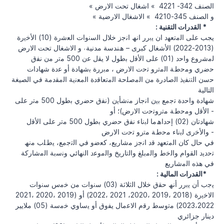
« اﻟﺼﻨﻒ 342- 4221 » اﺷﻐﺎل ﺗﺤﺖ اﻻرض
« و اﻟﺼﻨﻒ 345-4210 » اﻻﺷﻐﺎل اﻻرﺿﯿﺔ
: القدرات التقنية *
يجب على اﻟﻣﺗﻌﮭد ان ﯾﺑرر اﻧﮫ اﻧﺟز ﺧﻼل اﻟﺳﻧوات اﻟﻌﺷرة (10) اﻷﺧﯾرة
(2013-2022) اﻷﺷﻐﺎل ﻛﺒﺮى – ھﻨﺪﺳﺔ ﻣﺪﻧﯿﺔ˓ و اﻻﺷﻐﺎل ﺗﺤﺖ اﻻرض
ﻟﻣﺷروع واﺣد (01) ﻋﻠﻰ اﻷﻗل ﺑطول ﻻ ﯾﻘل ﻋن 500 ﻣﺗر ﻣن ﻧﻔق
ﺣﺿري وﻣﺣطﺔ اﻟﻣﺗرو ﺗﺣت اﻻرض ، ﻣﺑررة ﺑﺷﮭﺎدة أو ﻋدة ﺷﮭﺎدات
ﺣﺳن اﻟﺗﻧﻔﯾذ اﻟﺻﺎدرة ﻣن اﻟﻣﺻﻠﺣﺔ اﻟﻣﺗﻌﺎﻗدة اﻟﻣﻌﻧﯾﺔ اﻟﻣﻘدﻣﺔ في الصيغة
التالية
ﺷﮭﺎدة واﺣدة ﺗﺟﻣﻊ ﺑﯾن اﻧﺟﺎز ﻣﻧﺷﺄﯾن (ﻧﻔق ﺣﺿري ﺑطول 500 ﻣﺗر ﻋﻠﻰ
اﻷﻗل وﻣﺣطﺔ ﻣﺗروﺗﺣت اﻻرض)؛ أو -
ﺷﮭﺎدﺗﺎن (02) إﺣداھﻣﺎ ﻟﺑﻧﺎء ﻧﻔق ﺣﺿري ﺑطول 500 ﻣﺗر ﻋﻠﻰ اﻷﻗل
واﻷﺧرى ﻟﺑﻧﺎء ﻣﺣطﺔ ﻣﺗرو ﺗﺣت اﻻرض -
ﻓﻲ ﺣﺎل ﻛﺎن اﻟﻣﺗﻌﮭد ﻗد اﻧﺟز ﻣﺷﺎرﯾﻊ، ﻛﻌﺿو ﻓﻲ اﻟﺗﺟﻣﻊ، ﯾطﻠب ﻣﻧﮫ
ﺗﺣدﯾد اﻟﻘوام واﻟﺧط واﻟﻣﺑﻠﻎ واﻟﺗﺎرﯾﺦ واﻟﻣوﻋد اﻟﻧﮭﺎﺋﻲ وﻧﺳﺑﺔ اﻟﻣﺷﺎرﻛﺔ
ﻓﻲ ھذه اﻟﻣﺷﺎرﯾﻊ
: القدرات المالية*
ﯾﺟب أن ﯾﺑرر أﻧﮫ ﺣﻘق ﺧﻼل اﻟﺛﻼﺛﺔ (03) ﺳﻧوات ﻣن ﺧﻣس ﺳﻧوات
اﻻﺧﯾرة (2018 ،2019 ،2020، 2021 ،2022) أو (2019 ،2020 ،2021
2023،2022) ﻣﺗوﺳط رﻗم اﻻﻋﻣﺎل ﯾﻔوق أو ﯾﺳﺎوي ﺧﻣسة (05) ملايير
دينار جزائري