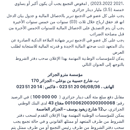
،2021 2023،2022) , ﻟﻣفوض التجمع يجب أن يكون أكبر أو ﯾﺳﺎوي
ﺧﻣﺳﺔ (3.5) ﻣليار دﯾﻧﺎر ﺟزاﺋري
ﯾﺟب ﻋﻠﻰ ﻛل ﻋﺿو ﻓﻲ اﻟﺗﺟﻣﻊ ﺗﺑرﯾر ﺑﺎﻟﺣﺻﺎﺋل اﻟﻣﺎﻟﯾﺔ و ﺟدول ﺑﯾﺎن اﻟدﺧل
اﻧﮫ ﻗد ﺣﻘق ارﺑﺎح ﺧﻼل ﺛﻼث (03) سنوات من خمس سنوات الأخيرة
ﯾﺟب أن ﯾﺗم اﻟﺗﺻدﯾق ﻋﻠﻰ اﻟﺣﺻﺎﺋل اﻟﻣﺎﻟﯾﺔ ﻟﻠﺳﻧوات اﻟﺧﻣس اﻷﺧﯾرة ﻣن
ﻗﺑل ﻣﺻﻠﺣﺔ اﻟﺿراﺋب
ﯾﺟب ﻋﻠﻰ ﻛل ﻋﺿو ﻓﻲ اﻟﺗﺟﻣﻊ ﺗﺑرﯾر ﺷﮭﺎدة اﻟﻣﻼءة اﻟﺑﻧﻛﯾﺔ اﻟﺻﺎدرة ﻋن
ﺑﻧك اﻟﻣﺗﻌﮭد ﺗﺛﺑت ﺻﺣﺗﮫ اﻟﻣﺎﻟﯾﺔ اﻟﺟﯾدة و قدرته المالية للاستجابة لطلب
العرض
ﯾﻣﻛن ﻟﻠﻣؤﺳﺳﺎت اﻟوطﻧﯾﺔ اﻟﻣﮭﺗﻣﺔ ﺑﮭذا اﻹﻋﻼن ﺳﺣب دﻓﺗر اﻟﺷروط
ﺑﺎﻟﺗوﺟﮫ إﻟﻰ اﻟﻌﻧوان اﻟﺗﺎﻟﻲ
مؤسسة مترو الجزائر
170 ب، شارع حسيبة بن بوعلي – الجزائر
الهاتف ، 06/08/36 20 51 023 - فاكس : 14 20 51 023
مقابل دفع مبلغ مئة ألف دينار جزائري (
00 000 100
) في الرصيد
رقم:
001006200300300068 مفتاح 43
لدى البنك الوطني
الجزائري،
ب12 شارع زيغود يوسف – الجزائر العاصمة
ﯾﻤﻜﻦ للمؤسسات الوطنية اﻟﻤﮭﺘﻤﺔ ﺑﮭﺬا اﻹﻋﻼن اﻟﺘﻘﺪم ﻟﺴﺤﺐ دﻓﺘﺮ
اﻟﺸﺮوط ﻣﻦ طﺮف اﻟﻤﺘﻌﮭﺪ أو ﻣﻤﺜﻠﮫ اﻟﻘﺎﻧﻮﻧﻲ و ﻓﻲ ﺣﺎﻟة ﺗﺠﻤﻊ ﯾﺠﺐ
ﺳﺤﺐ دﻓﺘﺮ اﻟﺸﺮوط ﻣﻦ طﺮف رﺋﯿﺲ اﻟﺘﺠﻤﻊ أو ﻣﻦ طﺮف ﻣﻤﺜﻞ ﯾﺘﻢ