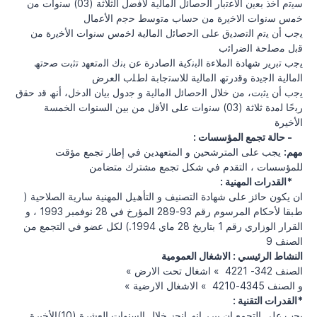
ﺳﯾﺗم أﺧذ ﺑﻌﯾن اﻻﻋﺗﺑﺎر اﻟﺣﺻﺎﺋل اﻟﻣﺎﻟﯾﺔ ﻷﻓﺿل اﻟﺛﻼﺛﺔ (03) ﺳﻧوات ﻣن
ﺧﻣس ﺳﻧوات اﻻﺧﯾرة ﻣن ﺣﺳﺎب ﻣﺗوﺳط ﺣﺟم اﻷﻋﻣﺎل
ﯾﺟب أن ﯾﺗم اﻟﺗﺻدﯾق ﻋﻠﻰ اﻟﺣﺻﺎﺋل اﻟﻣﺎﻟﯾﺔ ﻟﺧﻣس ﺳﻧوات اﻷﺧﯾرة ﻣن
ﻗﺑل ﻣﺻﻠﺣﺔ اﻟﺿراﺋب
ﯾﺟب ﺗﺑرﯾر ﺷﮭﺎدة اﻟﻣﻼءة اﻟﺑﻧﻛﯾﺔ اﻟﺻﺎدرة ﻋن ﺑﻧك اﻟﻣﺗﻌﮭد ﺗﺛﺑت ﺻﺣﺗﮫ
اﻟﻣﺎﻟﯾﺔ اﻟﺟﯾدة وﻗدرﺗﮫ اﻟﻣﺎﻟﯾﺔ ﻟﻼﺳﺗﺟﺎﺑﺔ ﻟطﻠب العرض
ﯾﺟب أن ﯾﺛﺑت، ﻣن ﺧﻼل اﻟﺣﺻﺎﺋل اﻟﻣﺎﻟﯾﺔ و ﺟدول ﺑﯾﺎن اﻟدﺧل، أﻧﮫ ﻗد ﺣﻘق
رﺑﺣًﺎ ﻟﻣدة ﺛﻼﺛﺔ (03) ﺳﻧوات ﻋﻠﻰ اﻷﻗل من بين السنوات الخمسة
الأخيرة
: حالة تجمع المؤسسات -
مهم:
يجب على المترشحين و المتعهدين في إطار تجمع مؤقت
للمؤسسات ، التقدم في شكل تجمع مشترك متضامن
: القدرات المهنية*
ان ﯾﻜﻮن ﺣﺎﺋﺰ ﻋﻠﻰ ﺷﮭﺎدة اﻟﺘﺼﻨﯿﻒ و اﻟﺘﺄھﯿﻞ اﻟﻤﮭﻨﯿﺔ ﺳﺎرﯾﺔ اﻟﺼﻼﺣﯿﺔ (
طﺒﻘﺎ ﻷﺣﻜﺎم اﻟﻤﺮﺳﻮم رﻗﻢ 93-289 اﻟﻤﺆرخ ﻓﻲ 28 ﻧﻮﻓﻤﺒﺮ 1993 ، و
اﻟﻘﺮار اﻟﻮزاري رﻗﻢ 1 ﺑﺘﺎرﯾﺦ 28 ﻣﺎي 1994.) ﻟﻜﻞ ﻋﻀﻮ ﻓﻲ اﻟﺘﺠﻤﻊ ﻣﻦ
اﻟﺼﻨﻒ 9
اﻟﻨﺸﺎط اﻟﺮﺋﯿﺴﻲ : اﻻﺷﻐﺎل اﻟﻌﻤﻮﻣﯿﺔ
« اﻟﺼﻨﻒ 342- 4221 » اﺷﻐﺎل ﺗﺤﺖ اﻻرض
« و اﻟﺼﻨﻒ 4345-4210 » اﻻﺷﻐﺎل اﻻرﺿﯿﺔ
: القدرات التقنية*
ﯾﺟب ﻋﻠﻰ اﻟﺗﺟﻣﻊ ان ﯾﺑرر اﻧﮫ اﻧﺟز ﺧﻼل اﻟﺳﻧوات اﻟﻌﺷرة (10)اﻷﺧﯾرة