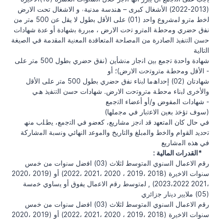
(2013-2022) اﻷﺷﻐﺎل ﻛﺒﺮى – ھﻨﺪﺳﺔ ﻣﺪﻧﯿﺔ˓ و اﻻﺷﻐﺎل ﺗﺤﺖ اﻻرض
ﻟﺧط ﻣﺗرو ﻟﻣﺷروع واﺣد (01) ﻋﻠﻰ اﻷﻗل ﺑطول ﻻ ﯾﻘل ﻋن 500 ﻣﺗر ﻣن
ﻧﻔق ﺣﺿري وﻣﺣطﺔ اﻟﻣﺗرو ﺗﺣت اﻻرض ، ﻣﺑررة ﺑﺷﮭﺎدة أو ﻋدة ﺷﮭﺎدات
ﺣﺳن اﻟﺗﻧﻔﯾذ اﻟﺻﺎدرة ﻣن اﻟﻣﺻﻠﺣﺔ اﻟﻣﺗﻌﺎﻗدة اﻟﻣﻌﻧﯾﺔ اﻟﻣﻘدﻣﺔ ﻓﻲ اﻟﺻﯾﻐﺔ
اﻟﺗﺎﻟﯾﺔ
ﺷﮭﺎدة واﺣدة ﺗﺟﻣﻊ ﺑﯾن اﻧﺟﺎز ﻣﻧﺷﺄﯾن (ﻧﻔق ﺣﺿري ﺑطول 500 ﻣﺗر ﻋﻠﻰ
اﻷﻗل وﻣﺣطﺔ ﻣﺗروﺗﺣت اﻻرض)؛ أو -
ﺷﮭﺎدﺗﺎن (02) إﺣداھﻣﺎ ﻟﺑﻧﺎء ﻧﻔق ﺣﺿري ﺑطول 500 ﻣﺗر ﻋﻠﻰ اﻷﻗل
واﻷﺧرى ﻟﺑﻧﺎء ﻣﺣطﺔ ﻣﺗروﺗﺣت اﻻرض. ﺷﮭﺎدات ﺣﺳن اﻟﺗﻧﻔﯾذ ھﻲ
ﺷﮭﺎدات اﻟﻣﻔوض و/أو أﻋﺿﺎء اﻟﺗﺟﻣﻊ -
(ﺳوف ﺗؤﺧذ ﺑﻌﯾن اﻻﻋﺗﺑﺎر ﻓﻲ ﻣﺟﻣﻠﮭﺎ)
ﻓﻲ ﺣﺎل ﻛﺎن اﻟﻣﺗﻌﮭد ﻗد اﻧﺟز ﻣﺷﺎرﯾﻊ، ﻛﻌﺿو ﻓﻲ اﻟﺗﺟﻣﻊ، ﯾطﻠب ﻣﻧﮫ
ﺗﺣدﯾد اﻟﻘوام واﻟﺧط واﻟﻣﺑﻠﻎ واﻟﺗﺎرﯾﺦ واﻟﻣوﻋد اﻟﻧﮭﺎﺋﻲ وﻧﺳﺑﺔ اﻟﻣﺷﺎرﻛﺔ
ﻓﻲ ھذه اﻟﻣﺷﺎرﯾﻊ
: القدرات المالية*
رﻗم اﻻﻋﻣﺎل اﻟﺳﻧوي اﻟﻣﺗوﺳط ﻟﺛﻼث (03) اﻓﺿل ﺳﻧوات ﻣن ﺧﻣس
ﺳﻧوات اﻻﺧﯾرة (2018 ،2019 ، 2020 ،2021 ،2022) أو (2019 ،2020
،2021 2023،2022) , ﻟﻣﺗوﺳط رﻗم اﻻﻋﻣﺎل ﯾﻔوق أو ﯾﺳﺎوي ﺧﻣﺳﺔ
(05) ﻣﻼﯾﯾر دﯾﻧﺎر ﺟزاﺋري
رﻗم اﻻﻋﻣﺎل اﻟﺳﻧوي اﻟﻣﺗوﺳط ﻟﺛﻼث (03) اﻓﺿل ﺳﻧوات ﻣن ﺧﻣس
ﺳﻧوات اﻻﺧﯾرة (2018 ،2019 ، 2020 ،2021 ،2022) أو (2019 ،2020