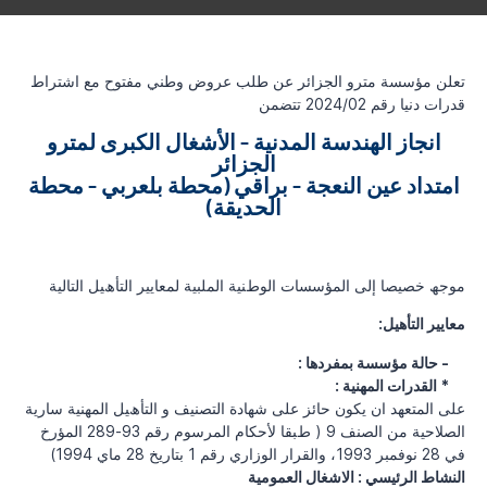
تعلن مؤسسة مترو الجزائر عن طلب عروض وطني مفتوح مع اشتراط
قدرات دنيا رقم 2024/02 تتضمن
انجاز ا
لهندسة المدنية - الأشغال الكبرى ل
مترو
الجزائر
امتداد عين النعجة - براقي (محطة بلعربي - محطة
الحديقة)
ﻣﻮﺟﮫ ﺧﺼﯿﺼﺎ إﻟﻰ اﻟﻤﺆﺳﺴﺎت اﻟﻮطﻨﯿﺔ اﻟﻤﻠﺒﯿﺔ ﻟﻤﻌﺎﯾﯿﺮ اﻟﺘﺄھﯿﻞ اﻟﺘﺎﻟﯿﺔ
:معايير التأهيل
: حالة مؤسسة بمفردها -
: القدرات المهنية *
ﻋﻠﻰ اﻟﻤﺘﻌﮭﺪ ان ﯾﻜﻮن ﺣﺎﺋﺰ ﻋﻠﻰ ﺷﮭﺎدة اﻟﺘﺼﻨﯿﻒ و اﻟﺘﺄھﯿﻞ اﻟﻤﮭﻨﯿﺔ ﺳﺎرﯾﺔ
اﻟﺼﻼﺣﯿﺔ ﻣﻦ اﻟﺼﻨﻒ 9 ( طﺒﻘﺎ ﻷﺣﻜﺎم اﻟﻤﺮﺳﻮم رقم 93-289 المؤرخ
في 28 نوفمبر 1993، والقرار الوزاري رقم 1 بتاريخ 28 ماي 1994)
اﻟﻨﺸﺎط اﻟﺮﺋﯿﺴﻲ : اﻻﺷﻐﺎل اﻟﻌﻤﻮﻣﯿﺔ