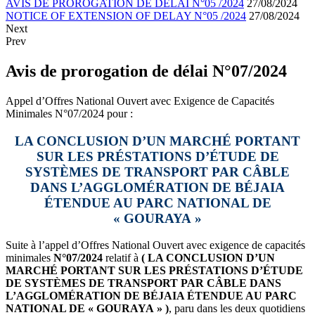
AVIS DE PROROGATION DE DÉLAI N°05 /2024
27/08/2024
NOTICE OF EXTENSION OF DELAY N°05 /2024
27/08/2024
Next
Prev
Avis de prorogation de délai N°07/2024
Appel d’Offres National Ouvert avec Exigence de Capacités
Minimales N°07/2024 pour :
LA CONCLUSION D’UN MARCHÉ PORTANT
SUR LES PRÉSTATIONS D’ÉTUDE DE
SYST
È
MES DE TRANSPORT PAR C
Â
BLE
DANS L’AGGLOMÉRATION DE BÉJAIA
ÉTENDUE AU PARC NATIONAL DE
« GOURAYA »
Suite à l’appel d’Offres National Ouvert avec exigence de capacités
minimales
N°07/2024
relatif à
( LA CONCLUSION D’UN
MARCHÉ PORTANT SUR LES PRÉSTATIONS D’ÉTUDE
DE SYST
È
MES DE TRANSPORT PAR C
Â
BLE DANS
L’AGGLOMÉRATION DE BÉJAIA ÉTENDUE AU PARC
NATIONAL DE « GOURAYA » )
, paru dans les deux quotidiens