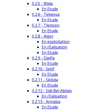
II.2.5 - Blida
En Etude
II.2.6 - Tebessa
En Etude
II.2.7 - Tlemcen
En Etude
II.2.8 - Alger
En exploitation
En rEalisation
En Etude
II.2.9 - Djelfa
En Etude
II.2.10 - Setif
En Etude
II.2.11 - Skikda
En Etude
II.2.12 - Sidi Bel Abbes
En rEalisation
II.2.13 - Annaba
En Etude