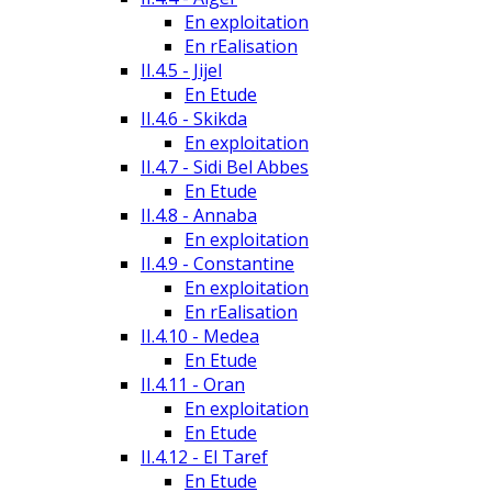
En exploitation
En rEalisation
II.4.5 - Jijel
En Etude
II.4.6 - Skikda
En exploitation
II.4.7 - Sidi Bel Abbes
En Etude
II.4.8 - Annaba
En exploitation
II.4.9 - Constantine
En exploitation
En rEalisation
II.4.10 - Medea
En Etude
II.4.11 - Oran
En exploitation
En Etude
II.4.12 - El Taref
En Etude