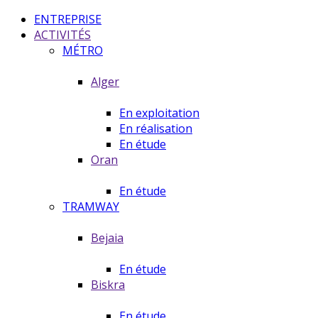
ENTREPRISE
ACTIVITÉS
MÉTRO
Alger
En exploitation
En réalisation
En étude
Oran
En étude
TRAMWAY
Bejaia
En étude
Biskra
En étude