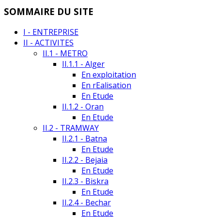
SOMMAIRE DU SITE
I - ENTREPRISE
II - ACTIVITES
II.1 - METRO
II.1.1 - Alger
En exploitation
En rEalisation
En Etude
II.1.2 - Oran
En Etude
II.2 - TRAMWAY
II.2.1 - Batna
En Etude
II.2.2 - Bejaia
En Etude
II.2.3 - Biskra
En Etude
II.2.4 - Bechar
En Etude