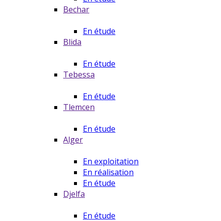
Bechar
En étude
Blida
En étude
Tebessa
En étude
Tlemcen
En étude
Alger
En exploitation
En réalisation
En étude
Djelfa
En étude