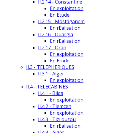
II.2.14 - Constantine
En exploitation
En Etude
II.2.15 - Mostaganem
En rEalisation
II.2.16 - Ouargla
En rEalisation
II.2.17 - Oran
En exploitation
En Etude
II.3 - TELEPHERIQUES
II.3.1 - Alger
En exploitation
II.4 - TELECABINES
II.4.1 - Blida
En exploitation
II.4.2 - Tlemcen
En exploitation
II.4.3 - Tizi ouzou
En rEalisation
II.4.4 - Alger