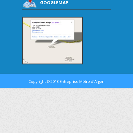
GOOGLEMAP
Copyright
2013 Entreprise Métro d´Alger.
©