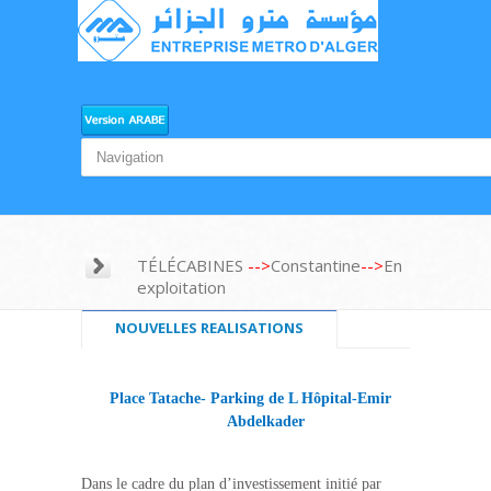
TÉLÉCABINES
-->
Constantine
-->
En
exploitation
NOUVELLES REALISATIONS
Place
Tatache
- Parking de
L Hôpital
-Emir
Abdelkader
Dans le cadre du plan d’investissement initié par