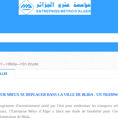
Y
-->
Blida
-->
En étude
LLEE
UR MIEUX SE DEPLACER DANS LA VILLE DE BLIDA - UN TRAM
ogramme d'investissement initié par l'état pour moderniser les transports urba
 pays, l’Entreprise Métro d’Alger a lancé une étude de faisabilité pour l’in
omération de Blida.