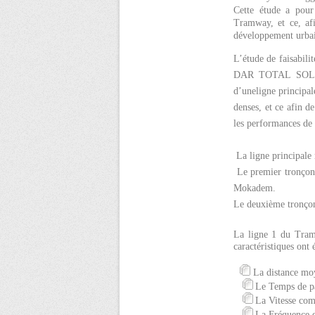
Cette étude a pour 
Tramway, et ce, afi
développement urbain
L’étude de faisabil
DAR TOTAL SOLUTIO
d’uneligne principal
denses, et ce
afin de
les performances de
La ligne principale 
Le premier tronçon 
Mokadem.
Le deuxième tronçon s
La ligne 1 du Tramw
caractéristiques ont 
·
La distance moy
·
Le Temps de pa
·
La Vitesse com
·
La Fréquence d