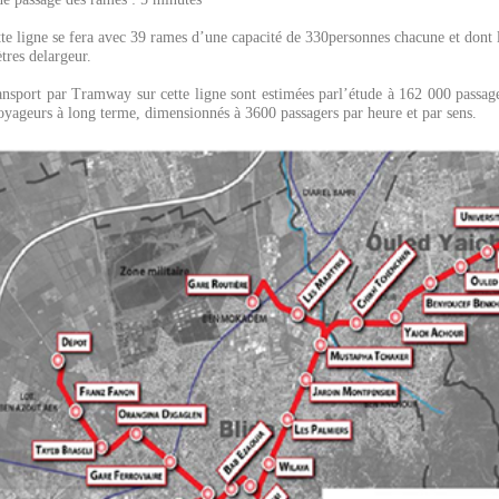
tte ligne se fera avec 39 rames d’une capacité de 330personnes chacune et dont 
tres delargeur.
ransport par Tramway sur cette ligne sont estimées parl’étude à 162 000 passag
yageurs à long terme, dimensionnés à 3600 passagers par heure et par sens.