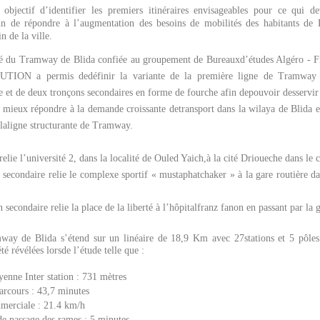
objectif d’identifier les premiers itinéraires envisageables pour ce qui d
n de répondre à l’augmentation des besoins de mobilités des habitants de B
 de la ville.
ité du Tramway de Blida confiée au groupement de Bureauxd’études Algéro -
N a permis dedéfinir la variante de la première ligne de Tramway d
e et de deux tronçons secondaires en forme de fourche afin depouvoir desservir l
 mieux répondre à la demande croissante detransport dans la wilaya de Blida e
 laligne structurante de Tramway.
relie l’université 2, dans la localité de Ouled Yaich,à la cité Drioueche dans le c
secondaire relie le complexe sportif « mustaphatchaker » à la gare routière da
econdaire relie la place de la liberté à l’hôpitalfranz fanon en passant par la g
ay de Blida s’étend sur un linéaire de 18,9 Km avec 27stations et 5 pôles
été révélées lorsde l’étude telle que :
enne Inter station : 731 mètres
rcours : 43,7 minutes
merciale : 21.4 km/h
e passage des rames : 5 minutes