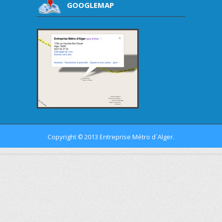
GOOGLEMAP
Copyright
2013 Entreprise Métro d´Alger.
©