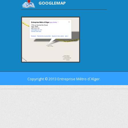
GOOGLEMAP
Copyright
2013 Entreprise Métro d´Alger.
©