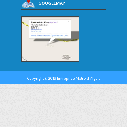
GOOGLEMAP
Copyright
2013 Entreprise Métro d´Alger.
©