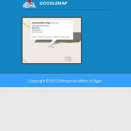
GOOGLEMAP
Copyright
2013 Entreprise Métro d´Alger.
©