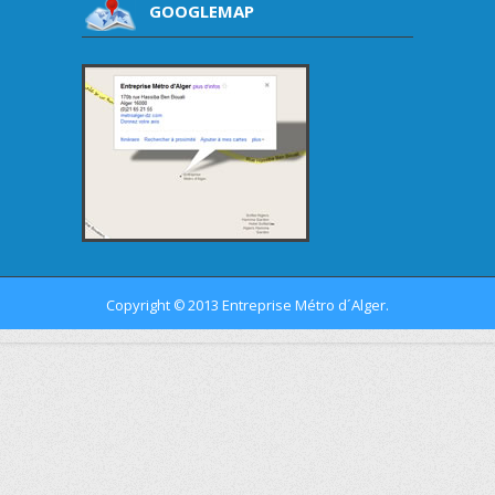
GOOGLEMAP
Copyright
2013 Entreprise Métro d´Alger.
©