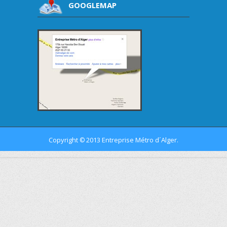
GOOGLEMAP
Copyright
2013 Entreprise Métro d´Alger.
©