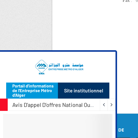
Fax
: 0
COORDONNEES DE
L’EMA