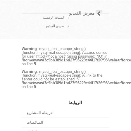
معرض الفيديو
الصفحة الرئيسية
معرض الفيديو
Warning
: mysql_real_escape_string()
[
function.mysql-real-escape-string
]: Access denied
for user 'httpd'@'localhost' (using password: NO) in
/home/www/3c9bb389d1bd27f93229c44f17f26f93/web/ar/force
on line
5
Warning
: mysql_real_escape_string()
[
function.mysql-real-escape-string
]: A link to the
server could not be established in
/home/www/3c9bb389d1bd27f93229c44f17f26f93/web/ar/force
on line
5
الروابط
خريطة المشاريع
المناقصات