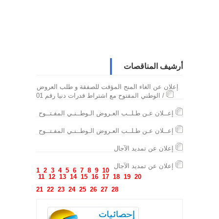
أرشيف المناقصات
إعلان عن الغاء المنح المؤقت للصفقة و طلب العروض
الوطني المفتوح مع اشتراط قدرات دنيا رقم 01 /
إعــلان عـن طـلــب العـروض الـوطــنـي المفـتــوح
إعــلان عـن طـلــب العـروض الـوطــنـي المفـتــوح
إعلان عن تمديد الآجال
إعلان عن تمديد الآجال
1
2
3
4
5
6
7
8
9
10
11
12
13
14
15
16
17
18
19
20
21
22
23
24
25
26
27
28