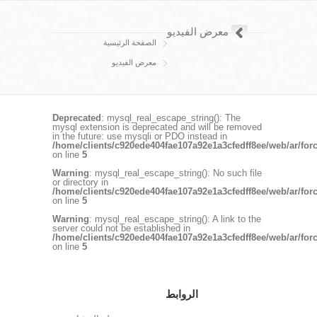
معرض الفيديو
الصفحة الرئيسية
معرض الفيديو
Deprecated
: mysql_real_escape_string(): The
mysql extension is deprecated and will be removed
in the future: use mysqli or PDO instead in
/home/clients/c920ede404fae107a92e1a3cfedff8ee/web/ar/for
on line
5
Warning
: mysql_real_escape_string(): No such file
or directory in
/home/clients/c920ede404fae107a92e1a3cfedff8ee/web/ar/for
on line
5
Warning
: mysql_real_escape_string(): A link to the
server could not be established in
/home/clients/c920ede404fae107a92e1a3cfedff8ee/web/ar/for
on line
5
الروابط