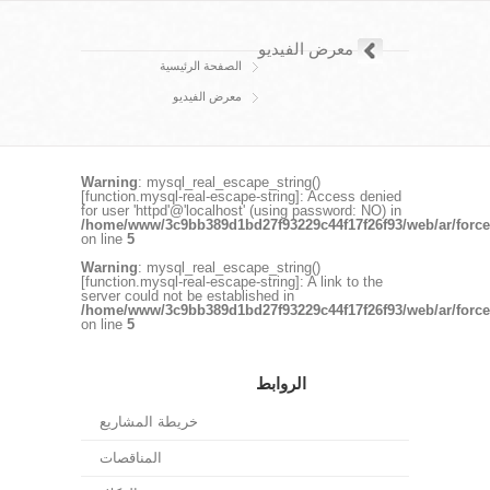
معرض الفيديو
الصفحة الرئيسية
معرض الفيديو
Warning
: mysql_real_escape_string()
[
function.mysql-real-escape-string
]: Access denied
for user 'httpd'@'localhost' (using password: NO) in
/home/www/3c9bb389d1bd27f93229c44f17f26f93/web/ar/force
on line
5
Warning
: mysql_real_escape_string()
[
function.mysql-real-escape-string
]: A link to the
server could not be established in
/home/www/3c9bb389d1bd27f93229c44f17f26f93/web/ar/force
on line
5
الروابط
خريطة المشاريع
المناقصات