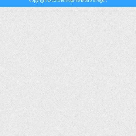
Copyright
2013 Entreprise Métro d´Alger.
©