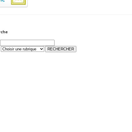
rche
ONNEES DE L’EMA
D’ALGER
.000.000 DA