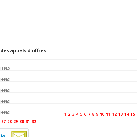
des appels d'offres
OFFRES
OFFRES
OFFRES
OFFRES
OFFRES
1
2
3
4
5
6
7
8
9
10
11
12
13
14
15
27
28
29
30
31
32