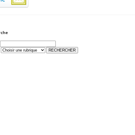
rche
ONNEES DE L’EMA
D’ALGER
.000.000 DA