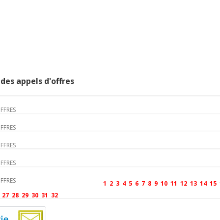
des appels d'offres
OFFRES
OFFRES
OFFRES
OFFRES
OFFRES
1
2
3
4
5
6
7
8
9
10
11
12
13
14
15
27
28
29
30
31
32