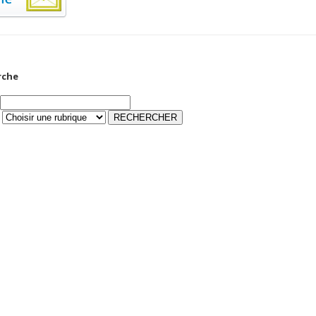
rche
ONNEES DE L’EMA
D’ALGER
.000.000 DA