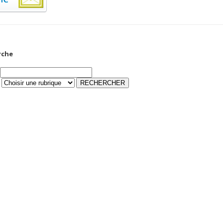
rche
ONNEES DE L’EMA
D’ALGER
.000.000 DA