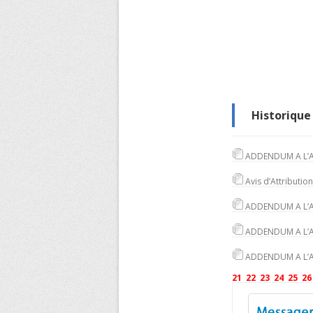
Historique 
ADDENDUM A L’A
Avis d’Attributio
ADDENDUM A L’A
ADDENDUM A L’A
ADDENDUM A L’A
21
22
23
24
25
26