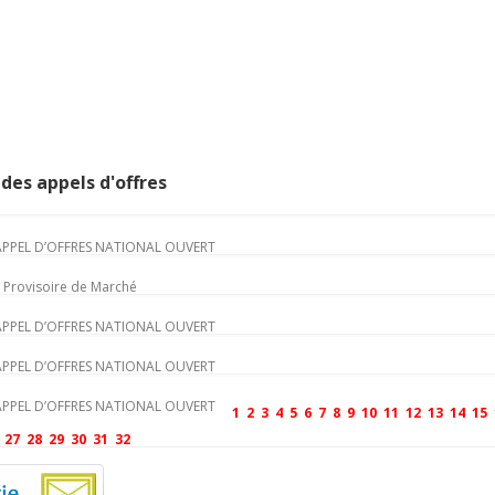
des appels d'offres
PPEL D’OFFRES NATIONAL OUVERT
n Provisoire de Marché
PPEL D’OFFRES NATIONAL OUVERT
PPEL D’OFFRES NATIONAL OUVERT
PPEL D’OFFRES NATIONAL OUVERT
1
2
3
4
5
6
7
8
9
10
11
12
13
14
15
27
28
29
30
31
32