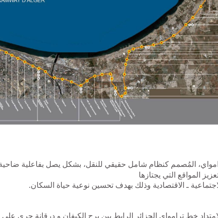
رامواي، المُصمم كنظام شامل
حقيقي للنقل، بشكل يصل بفاعلية ضاحية
زيز المواقع التي يجتازها
اجتماعية ـ الاقتصادية وذلك بهدف تحسين نوعية حياة السكان.
امتداد خط ترامواي الجزائر الرابط بين برج الكيفان و درقانة جرى على 