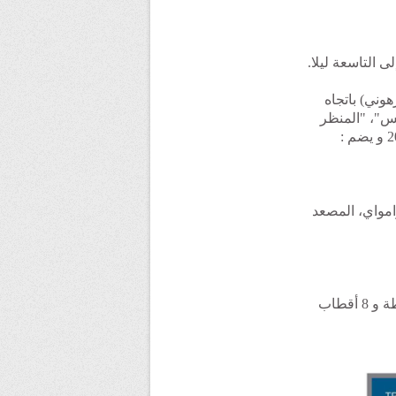
وني) باتجاه
مس"، "المنظر
امواي، المصعد
الرابط بين "المعدومين" و "برج الكيفان" البالغ طوله 16.2 كم، 28 محطة و 8 أقطاب