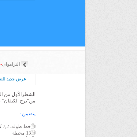
الترامواي
->
عرض جديد للنق
الشطرالأول من ا
من"برج الكيفان" ب
يتضمن :
خط طوله: 7,2 كلم
13 محطة