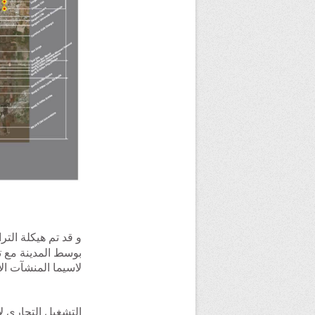
و قد تم هيكلة الت
بوسط
المدينة
مع تع
لاسيما المنشآت ال
التشغيل التجاري ل