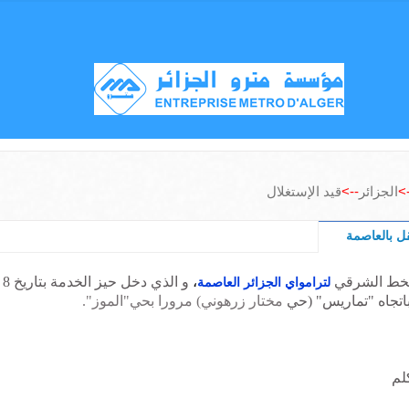
-
الجزائر
-->
قيد الإستغلال
ل بالعاصمة
لخط الشرقي
،
لترامواي الجزائر العاصمة
اتجاه "تماريس" (حي
مختار زرهوني) مرورا بحي"الموز".