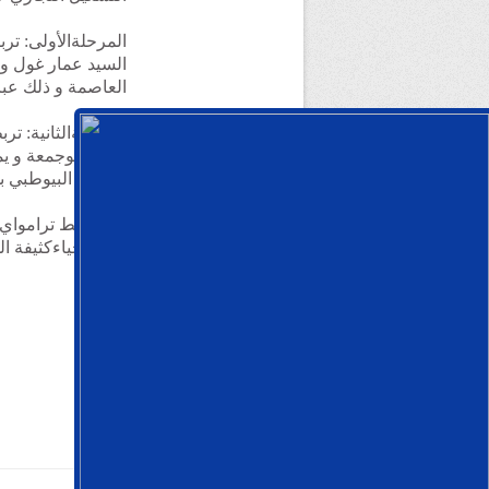
العاصمة و ذلك عبر (5) محط
بالمعهد البيوطبي 
طول
يخدم أحياءكثيفة ا