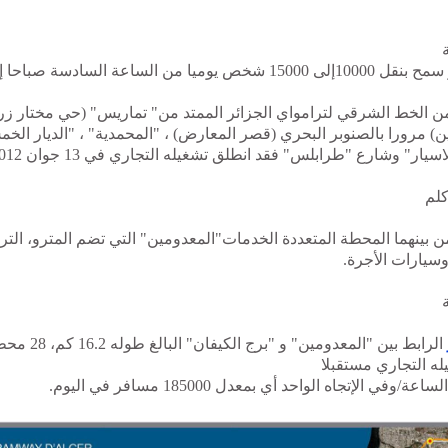
سمح
بنقل 10000إلى 15000 شخص يوميا من الساعة السادسة صباحا إلى التاسعة ليلا.
من الخط الشرقي لترامواي الجزائر الممتد من" تماريس" (حي مختار زره
) مرورا بالصنوبر البحري (قصر المعارض) ، "المحمدية" ، "الديار الخ
ر" وشارع "طرابلس" فقد انطلق تشغيله التجاري في 13 جوان 2012 و يضم :
ن بينهما المحطة المتعددة الخدمات"المعدومين" التي تضم المترو، التر
وسيارات الأجرة.
له التجاري مستقبلا