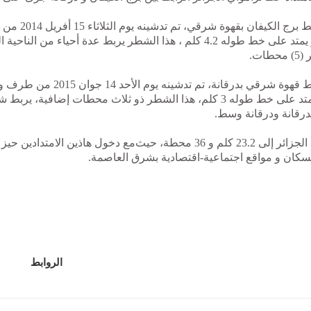
المرحلةالأولى: تربط ب
السيد عمار غول و يمتد على خط طوله 4.2 كلم ، هذا الشطر يربط عدة أحياء من 
ات.
المرحلةالثانية: تربط قهوة شرقي بدرقانة، تم
طالاي بوجمعة و يمتد على خط طوله 3 كلم، هذا الشطر ذو ثلاث محطات إضافية
بدرقانة ودرقانة وسط.
خط ترامواي الجزائر إلى 23.2 كلم و 36 محطة، حيث
مع دخول هاذين الامتدادين حي
لسكان و مواقع اجتماعية-اقتصادية بشرق العاصمة.
الروابط