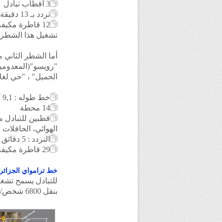
3 أقطاب تبادل
تردد بـ 13 دقيقة
12 قاطرة مكيفة
تشغيل هذا الشطر
أما الشطر الثاني 
"رويسو"(المعدومين
الجميل" ، "حي لغلاسيا
خط طوله :
9,1 كلم
14 محطة
قطبين للتبادل م
الهوائي، الحافلات 
التردد : 5 دقائق
29 قاطرة مكيفة
خط ترامواي الجزائر
للتبادل يسمح تشغي
بنقل 6800 شخص/الساعة/وفي الإتجاه الواحد أي بمعدل 185000 مسافر في اليوم.