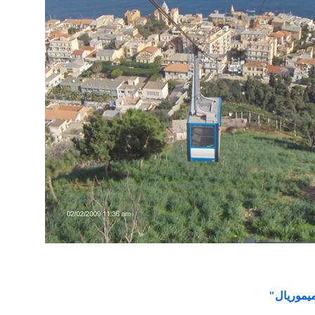
يموريال"