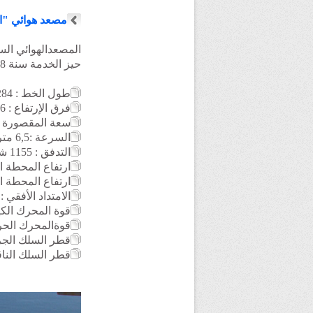
مصعد هوائي "ال
حيز الخدمة سنة 2008.
طول الخط : 284 متر
فرق الإرتفاع : 96 متر
سعة المقصورة : 35 شخ
السرعة :6,5 متر / الثانية
التدفق
: 1155
شخ
ارتفاع المحطة السفل
ارتفاع المحطة العليا :
الامتداد الأفقي : 266 متر
قوة المحرك الكهربائي : 
قوةالمحرك الحراري للن
قطر السلك الجرار : ,5
قطر السلك الناقل : 0