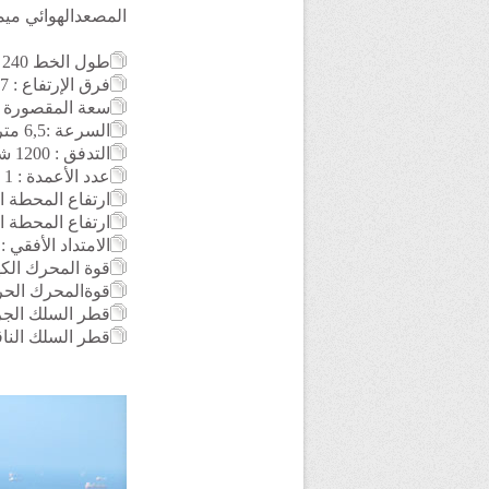
المصعدالهوائي ميمور
طول الخط 240 متر
فرق الإرتفاع : 107 متر
سعة المقصورة : 35 شخ
السرعة :6,5 متر / الثانية
التدفق
: 1200
شخ
عدد الأعمدة : 1
ارتفاع المحطة السفل
ارتفاع المحطة العليا :
الامتداد الأفقي : 220 متر
قوة المحرك الكهربائي : 
قوةالمحرك الحراري للن
قطر السلك الجرار : ,5
قطر السلك الناقل : 0