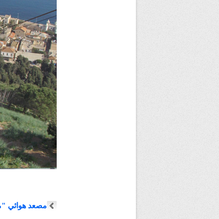
مصعد هوائي "م