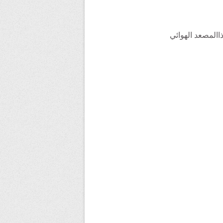
خص في الساعة، دخل هذاالمصعد الهوائي