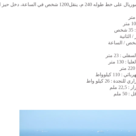
يال على خط طوله 240 م،
ينقل1200 شخص في الساعة، دخل حيز الخدمة سنة 2008.
ص
ص / الساعة
ى : 23 متر
 130 متر
110 كيلوواط
جدة : 26 كيلو واط
22 ملم
5 ملم