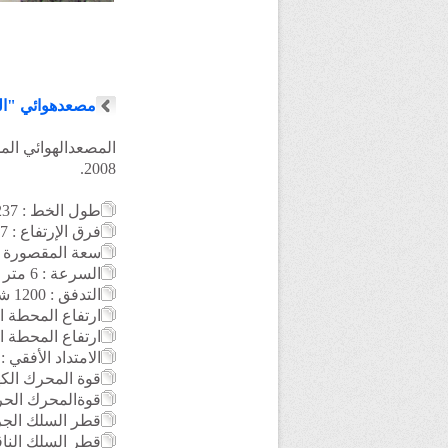
مصعدهوائي "ال
المصعدالهوائي المدني
2008.
طول الخط : 237 متر
فرق الإرتفاع : 157 متر
سعة المقصورة : 35 شخ
السرعة : 6 متر / الثانية
التدفق
: 1200 شخص /الساعة
ارتفاع المحطة السفل
ارتفاع المحطة العليا :
الامتداد الأفقي : 208 متر
قوة المحرك الكهربائي : 
قوةالمحرك الحراري للن
قطر السلك الجرار : ,5
قطر السلك الناقل : 4