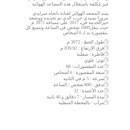
غير مُكلفة باستغلال هذه المصاعد الهوائية
يمتد المصعد الهوائي لعنابة باتجاه سرايدي
مرورا بسيدي حرب الذي تم تجديده ووضعه
حيزالخدمة في
،
2017 على مسافة 3972 م
حيث
ينقل1000 شخص في الساعة وتتسع كل
6 أشخاص.
مقصورة به لـ
طول الخط : 3972 م
فرق الارتفاع : 839.92 م
قاطرة : سفلية
توتر: علوي
عدد المقصورات : 68
سعة المقصورة : 6 أشخاص
سرعة : 5 م في الثانية
تدفق : 800 شخص / الساعة
عدد الأعمدة : 32
مدة المسار
: 7 دقائق و 40 ثانية
مرآب : بالمحطة السفلية