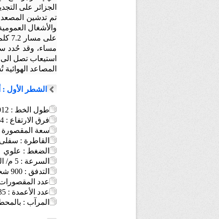
الجزائر على التجدي
تم تدشين المصعد ا
والأشغال العمومية السيد
مساء، وقد حُدد سعر 
استيعاب تصل الى 900 شخص، بسعة 6 اشخاص في المقصورة الواحدة
المصاعد الهوائية 
الشطر الأول : أ
طول الخط : 4012 م
فرق الارتفاع : 734 م
سعة المقصورة : 6 أشخا
القاطرة : سفلى
الضغط : علوي
السرعة : 5 م/ الثانية
التدفق : 900 شخص/ الساعة
عدد المقصورات : 
عدد الأعمدة : 35
المرآب : بالمح