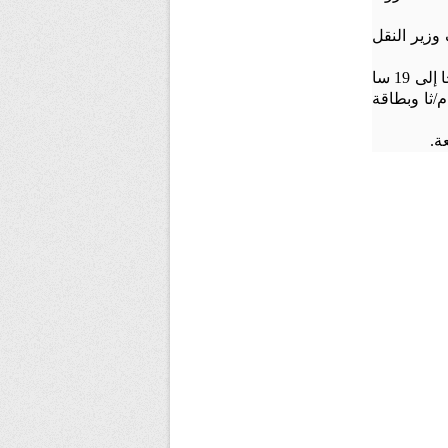
وزير النقل
على مسار 7.2 كلم و3محطات، يتم تشغيل هذا الخط ب 138 مركبة هوائية من 6 سا صباحا إلى 19 سا
ر مدة اجتياز هذا الخط ب20 دقيقة بسرعة 5 م/ثا وبطاقة
ة.