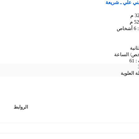
بني علي ـ شريعة
ص
61
 العلوية
الروابط