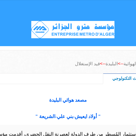
هوائية
-->
البليدة
-->
قيد الإستغلال
ث التكنولوجي
مصعد هوائي البليدة
" أولاد ايعيش-بني علي-الشريعة "
لإستثمار المُسطر من طرف الدولة لعصرنة النقل الحضري، أقدمت مؤ