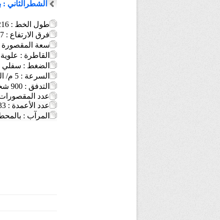
الشطرالثاني : 
طول الخط : 3216 م
فرق الارتفاع : 527 م
سعة المقصورة : 6 أشخا
القاطرة : علوية
الضغط : سفلي
السرعة : 5 م/ الثانية
التدفق : 900 شخص/ الساعة
عدد المقصورات : 
عدد الأعمدة : 33
المرآب : بالمحطة