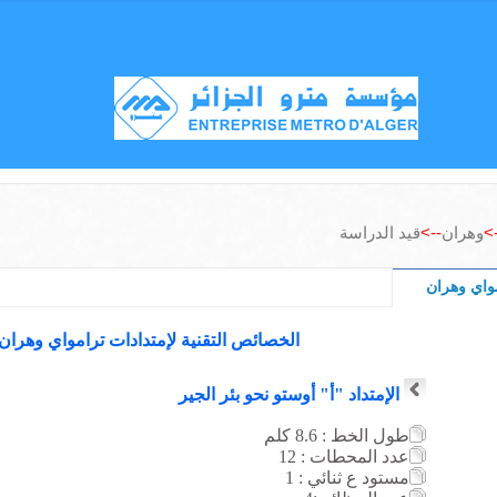
-
وهران
-->
قيد الدراسة
واي وهران
الخصائص التقنية لإمتدادات ترامواي وهران
الإمتداد "أ" أوستو نحو بئر الجير
طول الخط : 8.6
كلم
عدد المحطات : 12
مستود ع ثنائي : 1