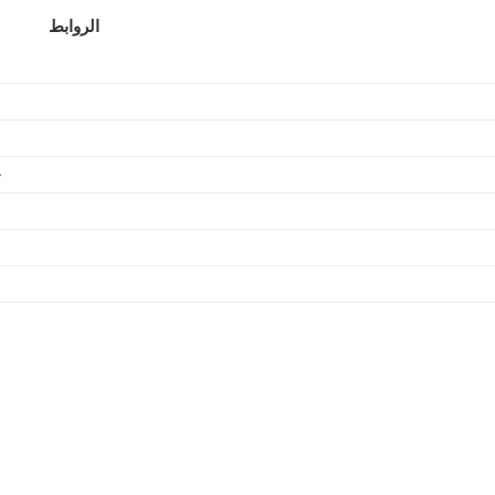
الروابط
خ
بريد المؤسس