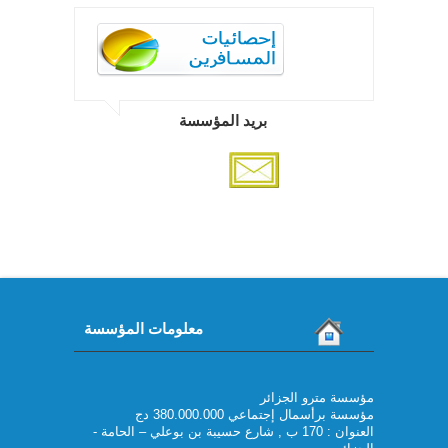
بريد المؤسسة
معلومات المؤسسة
مؤسسة مترو الجزائر
مؤسسة برأسمال إجتماعي 380.000.000 دج
العنوان : 170 ب , شارع حسيبة بن بوعلي – الحامة -