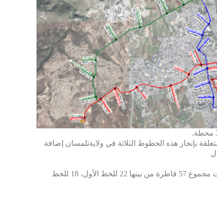
قة بإنجاز هذه الخطوط الثلاثة في ولايةتلمسان إضافة
ل
من اجل ضمان استغلال أمثل للخطوط الثلاثة، حددت مجموع 57 قاطرة من بينها 22 للخط الأول، 18 للخط