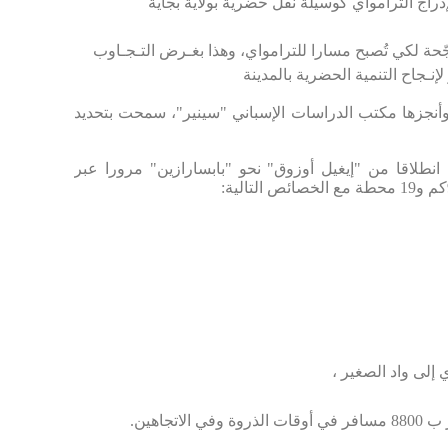
راج الترامواي كوسيلة نقل
حضرية بولاية بجاية
جّحة لكي تُصبح مسارا للترامواي، وهذا بغـرض التـجـاوب
نـجاح التنمية الحضرية بالمدينة
أنجزها مكتب الدراسات الإسباني "سينير"، سمحت بتحديد
انطلاقا من "إيغيل أوزوق" نحو "بابسارازين" مرورا عبر
و19 محطة مع الخصائص التالية:
جاهين.