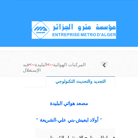
المركبات الهوائية
-->
البليدة
-->
قيد
الإستغلال
التجديد والتحديث التكنولوجي
مصعد هوائي البليدة
" أولاد ايعيش-بني علي-الشريعة "
في إطار برنامج الإستثمار المُسطر من