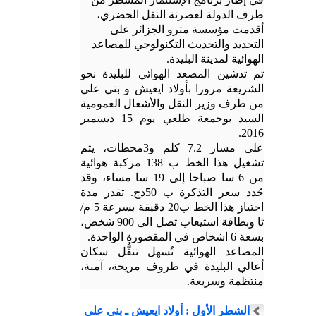
طرف الدولة لعصرنة النقل الحضري،
أقدمت مؤسسة مترو الجزائر على
التجديد والتحديث التكنولوجي للمصاعد
الهوائية لمدينة البليدة.
تم تدشين المصعد الهوائي للبليدة نحو
الشريعة مرورا بأولاد ايعيش و بني علي
من طرف وزير النقل والأشغال العمومية
السيد بوجمعة طلعي يوم 15 ديسمبر
2016.
على مسار 7.2 كلم و3محطات، يتم
تشغيل هذا الخط ب 138 مركبة هوائية
من 6 سا صباحا إلى 19 سا مساء، وقد
حُدد سعر التذكرة ب 50دج.
تقدر مدة
اجتياز هذا الخط ب20 دقيقة بسرعة 5 م/
ثا وبطاقة استيعاب تصل الى 900 شخص،
بسعة 6 اشخاص في المقصورة الواحدة.
المصاعد الهوائية تُسهل تنقُّل سكان
أعالي البليدة في ظروف مريحة، آمنة،
منتظمة وسريعة.
الشطر الأول : أولاد ايعيش ـ بني علي