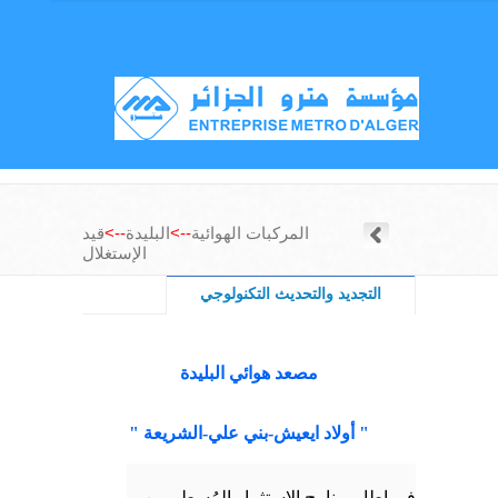
المركبات الهوائية
-->
البليدة
-->
قيد
الإستغلال
التجديد والتحديث التكنولوجي
مصعد هوائي البليدة
" أولاد ايعيش-بني علي-الشريعة "
في إطار برنامج الإستثمار المُسطر من