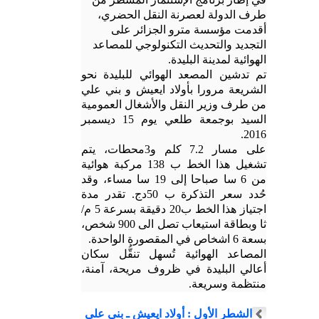
طرف الدولة لعصرنة النقل الحضري،
أقدمت مؤسسة مترو الجزائر على
التجديد والتحديث التكنولوجي للمصاعد
الهوائية لمدينة البليدة.
تم تدشين المصعد الهوائي للبليدة نحو
الشريعة مرورا بأولاد ايعيش و بني علي
من طرف وزير النقل والأشغال العمومية
السيد بوجمعة طلعي يوم 15 ديسمبر
2016.
على مسار 7.2 كلم و3محطات، يتم
تشغيل هذا الخط ب 138 مركبة هوائية
من 6 سا صباحا إلى 19 سا مساء، وقد
حُدد سعر التذكرة ب 50دج.
تقدر مدة
اجتياز هذا الخط ب20 دقيقة بسرعة 5 م/
ثا وبطاقة استيعاب تصل الى 900 شخص،
بسعة 6 اشخاص في المقصورة الواحدة.
المصاعد الهوائية تُسهل تنقُّل سكان
أعالي البليدة في ظروف مريحة، آمنة،
منتظمة وسريعة.
الشطر الأول : أولاد ايعيش ـ بني علي