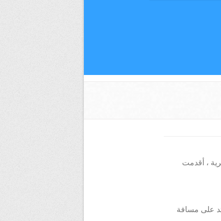
ية ، أقدمت
ذو الاستعمال النصف حضري وسياحي ، تم تشييده سنة 1988 ويمتد على مسافة