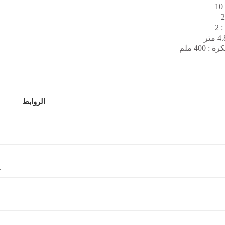
 2
 : 400
ملم
الروابط
خ