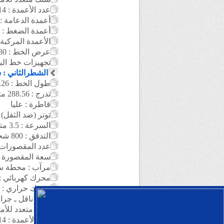
عدد الأعمدة : 14
أعمدة الدعامة : 10
أعمدة الضغط : 2
الأعمدة المركبة :
عرض الخط : 4.80 متر
تجهيزات خط البكرة : 
الشطرالثاني : 
طول الخط : 1113.26 متر
تدرج : 288.56 متر
قاطرة : عليا
توتر (ضد الثقل)
السرعة : 3.5 متر / الثانية
التدفق : 800 شخص / الساعة
عدد المقصورات : 
سعة المقصورة : 6 أشخا
مرآب : محطة س
محرك كهربائي : 230 كيلو وا
محرك حراري : 110 كيلو واط
سلك ناقل
ـ جرا
سلك
متعدد للأمن : 
عدد الأعمدة : 14