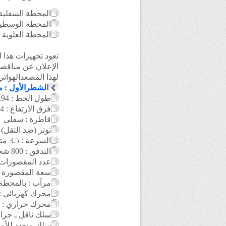
المحطة السفلية 
المحطة الوسطية 
المحطة العلوية
تعود تجهيزات هذا ا
الإعلان عن
لهذا المصعدالهوائي
الشطرالأول : من
طول الخط : 676.94 متر
فرق الارتفاع : 31.04 متر
قاطرة : سفلى
توتر (ضد الثقل)
السرعة : 3.5 متر / الثانية
التدفق : 800 شخص / الساعة
عدد المقصورات : 
سعة المقصورة : 6 أشخا
مرآب : بالمحطة
محرك كهربائي : 230 كيلو وا
محرك حراري : 110 كيلو واط
سلك ناقل ـ جرار
سلك متعدد للأمن : ل