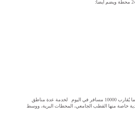
استغلال ترامواي مستغانم يجري بـ 25 قاطرة لنقل ما يُقارب 10000 مسافر في اليوم لخدمة عدة مناطق
ادية خاصة منها القطب الجامعي، المحطات البرية، ووسط