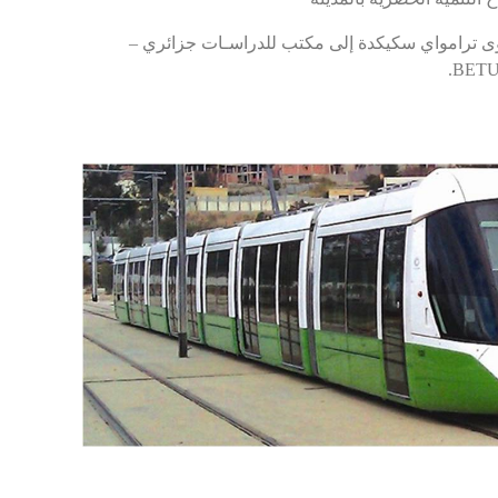
ى ترامواي سكيكدة إلى مكتب للدراسـات جزائري –
.
BETU