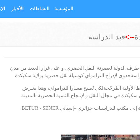
المؤسسة
النشاطات
الأخبار
الإ
ة
-->
قيد الدراسة
 طرف الدولة لعصرنة النقل الحضري، و على غرار العديد من مدن
 الأولية المُرجّحةلكي تُصبح مسارا للترامواي، وهذا بغـرض
 إلى مكتب للدراسـات جزائري –إسباني
BETUR - SENER
.