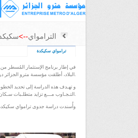
الترامواي
-->
سكيكد
ترامواي سكيكدة
في إطار برنامج الإستثمار المُسطر من
البلاد، أطلقت مؤسسة مترو الجزائر دراسةجدوى لإدراج الترامواي كوسيلة نقل حضرية بولاية سكيكدة.
و تهـدف هذه الدراسة إلى تحديد الخطوط
التـجـاوب مـــع تزايد متطلـبات سـكان سكيكدة في مجال النقل و لإنـجاح التنمية الحضرية بالمدينة.
وأُسندت دراسة جدوى ترامواي سكيكدة