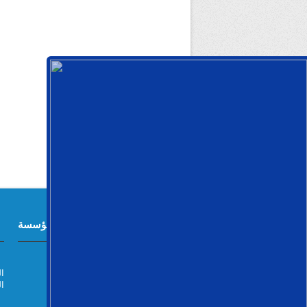
معلومات المؤسسة
مؤسسة مترو الجزائر
021 6
مؤسسة برأسمال إجتماعي
الف
380.000.000 دج