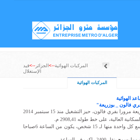
المركبات الهوائية
-->
الجزائر
-->
قيد
الإستغلال
المركبات الهوائية
عد الهوائية
ري فالون _ بوزريعة"
تربط واد قريش ببوزريعة مرورا بفري فالون، حيز التشغيل منذ 15 سبتمبر 2014
السكانية العالية، على خط طوله
2908,41
م.
استغلال هذا الخط المكوّن من 58 مركبة هوائية تتسع كل واحدة منها لـ 15 شخص، يكون من الساعة 6صباحا