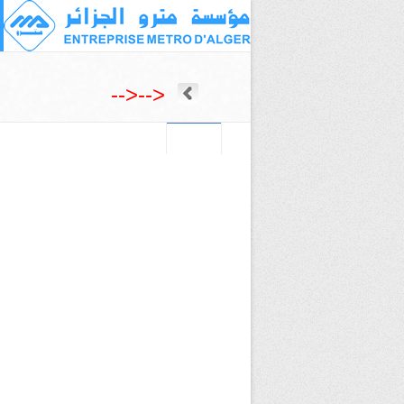
-->
-->