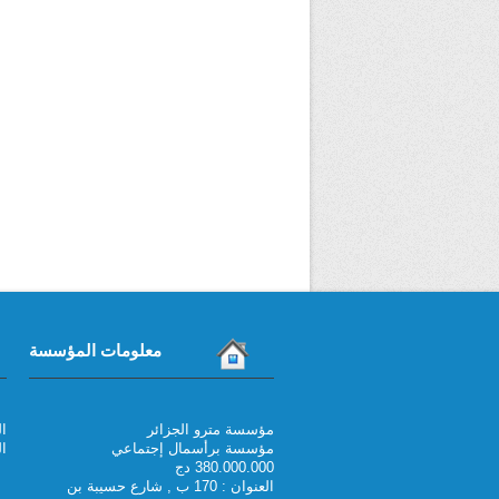
معلومات المؤسسة
مؤسسة مترو الجزائر
021 6
مؤسسة برأسمال إجتماعي
الف
380.000.000 دج
العنوان : 170 ب , شارع حسيبة بن