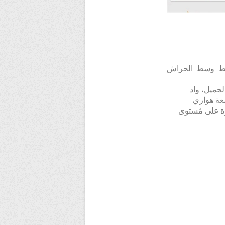
خط 1 لمترو الجزائر الذي يربط وسط الحراش
 الجميل، واد
امعة هواري
ة
على مُستوى