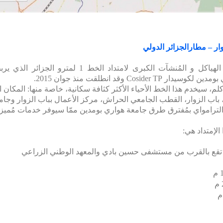
ار – مطارالجزائر الدولي
أُسندت أشغال إنجاز الهياكل و المُنشآت الكبرى لامتداد ال
ي بومدين لكوسيدار
Cosider TP
وقد
انطلقت منذ جوان 2015.
لى مسار طوله 9.5 كلم، سيخدم هذا الخط الأحياء الأكثر كثافة سكانية، خاصة منها: المكان
حي 5 جويلية، باب الزوار، القطب الجامعي الحراش، مركز الأعمال بباب الزوار وج
لترامواي بمُفترق طرق جامعة هواري بومدين ممّا سيوفر خدمات مُميز
لإمتداد هي:
تقع بالقرب من مستشفى حسين بادي والمعهد الوطني الزراعي