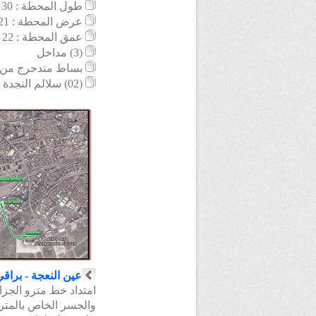
طول
المحطة : 130 م
عرض المحطة : 21 م
عمق المحطة : 22 م
(3) مداخل
بساط متدحرج من 100 م
(02) سلالم النجدة
عين النعجة - براق
ا
متداد
خط مترو الجزائر
والجسر الخاص بالمت