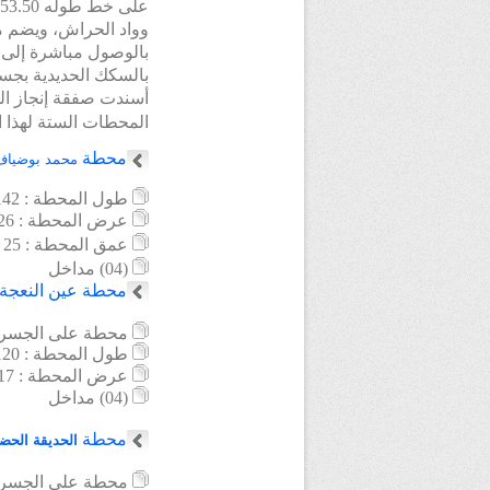
على خط طوله 1.453.50م،ويعبر فوق خط السكك الحديدية، الطريق الوطني رقم 38
وواد الحراش، ويضم م
بالوصول مباشرة إلى 
بالسكك الحديدية بجسر
أسندت صفقة إنجاز الهن
المحطات الستة لهذا ال
محطة
محمد بوضياف
طول
المحطة : 142 م
عرض المحطة : 26 م
عمق المحطة : 25 م
(04) مداخل
محطة
عين النعجة
محطة على الجسر
المحطة : 120 م
طول
عرض
المحطة : 17 م
(04) مداخل
محطة
الحديقة الحض
محطة على الجسر