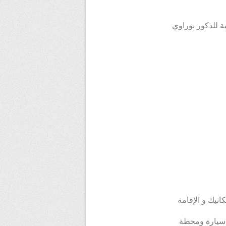
ة للذكور بوراوي
انيك و الإقامة
ي لازالت في طور الإنجاز، هذه المحطةتُشكل قطب تبادل مع موقف سيارات يتسع ل 430 سيارة ومحطة