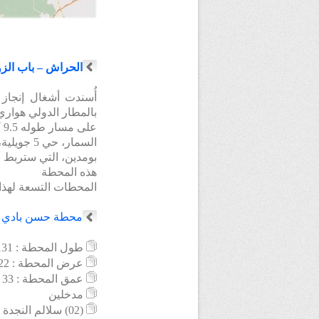
الحراش – باب الزو
بالمطار الدولي هوار
ع
السمار، 
بومدين، التي ستربط ا
هذه المحطة
المحطات التسعة لهذا ا
محطة
حسن بادي
طول
المحطة : 131 م
عرض المحطة : 22 م
عمق المحطة : 33 م
مدخلين
(02) سلالم النجدة