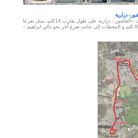
شور- درارية
امتداد شوفالي - دالي ابراهيم – شراقة - اولاد فايت –العاشور - درارية على طول يقارب 14كلم، يمثل تفرعا
نحو شوفالي - دالي ابراهيم – العاشور - درارية بطول 8 كلم و 8محطات إلى جانب تفرع آخر نحو دالي ابراهيم –