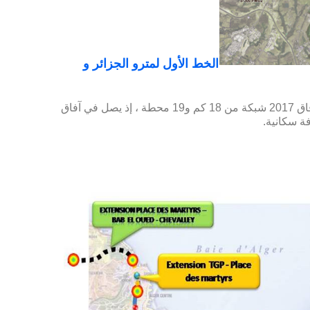
الخط الأول لمترو الجزائر و
إنجاز امتدادات الخط الأول لمترو الجزائر يشكل على آفاق 2017 شبكة من 18 كم و19 محطة ، إذ يصل في آفاق
فة سكانية.