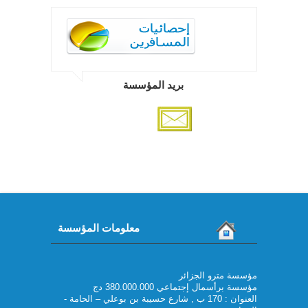
بريد المؤسسة
معلومات المؤسسة
مؤسسة مترو الجزائر
مؤسسة برأسمال إجتماعي 380.000.000 دج
العنوان : 170 ب , شارع حسيبة بن بوعلي – الحامة -