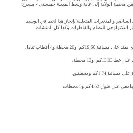
ح و الملعب الاولمبي مع تفرع بطول 2 كلم يمتد من محطة الولاية إلى غاية وسط المدينة خميستي - مسرح
العناصر والمتغيرات المتعلقة بإنجاز هذاالخط في الوسط
ار التكنولوجي للنظام والقاطرات وكذا كل المنشآت
وأيضا، نتيجة لهذه الدراسة، حُددت طريقة إنجاز خط مترو وهران الذي يمتد على مسافة 19.66كم و20 محطة و4 أقطاب تبادل
1.74كم ومحطتين.