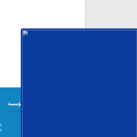
معلومات المؤسسة
مؤسسة مترو الجزائر
021 6
مؤسسة برأسمال إجتماعي
الف
380.000.000 دج