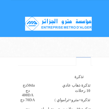
تذكرة
تذكرة ذهاب عادي
50da
دج
10 رحلات
دج
400DA
تذكرة+
مترو+ترامواي
(
70DA
دج