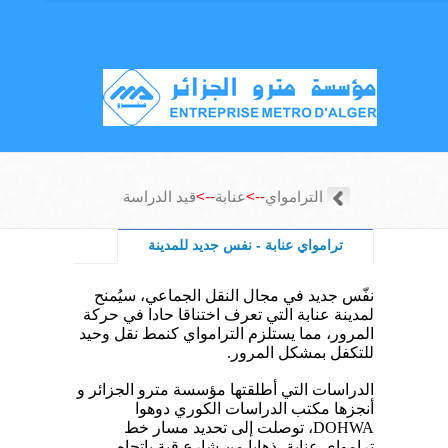
الترامواي
-->
عنابة
-->
قيد الدراسة
ترامواي عنابة - نفس جديد للمدينة
نفّس
جديد في مجال النقل الجماعي، سيُمنح
لمدينة عنابة التي تعرف اختناقا حادا في حركة
المرور، مما يستلزم الترامواي كنمط نقل وحيد
للتكفل بمشكل المرور
.
الدراسات التي أطلقتها مؤسسة مترو الجزائر و
أنجزها مكتب الدراسات الكوري دوهوا
DOHWA
، توصلت إلى تحديد مسار خط
ترامواي عنابة، ذهابا من شارع قبة باتجاه